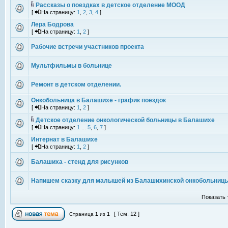
Рассказы о поездках в детское отделение МООД
[
На страницу:
1
,
2
,
3
,
4
]
Лера Бодрова
[
На страницу:
1
,
2
]
Рабочие встречи участников проекта
Мультфильмы в больнице
Ремонт в детском отделении.
Онкобольница в Балашихе - график поездок
[
На страницу:
1
,
2
]
Детское отделение онкологической больницы в Балашихе
[
На страницу:
1
...
5
,
6
,
7
]
Интернат в Балашихе
[
На страницу:
1
,
2
]
Балашиха - стенд для рисунков
Напишем сказку для малышей из Балашихинской онкобольниц
Показать 
[ Тем: 12 ]
Страница
1
из
1