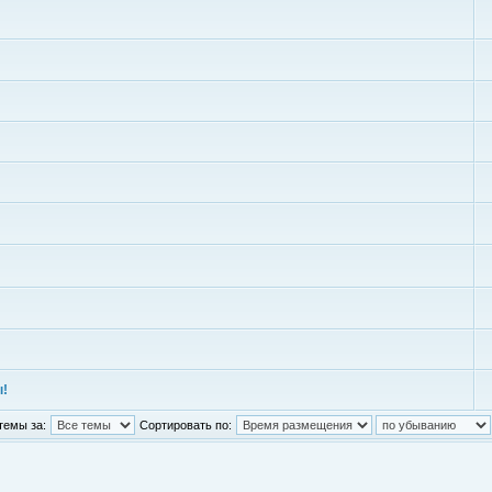
ы!
темы за:
Сортировать по: