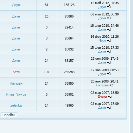
12 май 2012, 07:35
Джун
51
135123
Джун
06 май 2012, 00:39
Джун
26
78886
Джун
18 фев 2010, 14:46
Джун
8
29414
Джун
16 фев 2010, 11:26
Джун
8
28664
Notio
15 фев 2010, 17:33
Джун
2
18832
Джун
25 сен 2009, 17:46
Джун
24
83157
Джун
17 янв 2009, 00:53
Катя
104
286283
Джун
28 ноя 2008, 20:41
Наталья
24
83950
Наталья
02 мар 2007, 18:50
Илья_Глухов
8
35901
Елена
02 мар 2007, 17:09
zelenka
14
49965
Джун