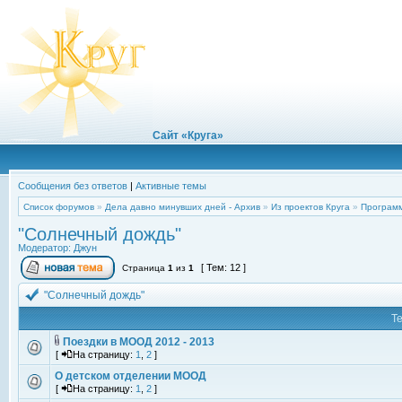
Сайт «Круга»
Сообщения без ответов
|
Активные темы
Список форумов
»
Дела давно минувших дней - Архив
»
Из проектов Круга
»
Программ
"Солнечный дождь"
Модератор:
Джун
[ Тем: 12 ]
Страница
1
из
1
"Солнечный дождь"
Т
Поездки в МООД 2012 - 2013
[
На страницу:
1
,
2
]
О детском отделении МООД
[
На страницу:
1
,
2
]