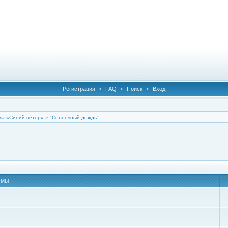
Регистрация
•
FAQ
•
Поиск
•
Вход
а «Синий ветер»
»
"Солнечный дождь"
емы