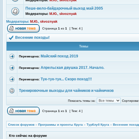
Модераторы:
М.Ю.
,
skvoznyak
Пеше-вело-байдарочный выход май 2005
Модераторы:
М.Ю.
,
skvoznyak
Модераторы:
М.Ю.
,
skvoznyak
Страница
1
из
1
[ Тем: 4 ]
Весенние походы!
Темы
Майский поход 2019
Перемещена:
Апрельская двушка 2017. Начало.
Перемещена:
Тук-тук-тук... Скоро поход!!!
Перемещена:
Тренировочные выходы для чайников и чайничков
Показать темы за:
Сортироват
Страница
1
из
1
[ Тем: 4 ]
Список форумов
»
Программы и проекты Круга
»
ТурКлуб Круга
»
Весенние поход
Кто сейчас на форуме