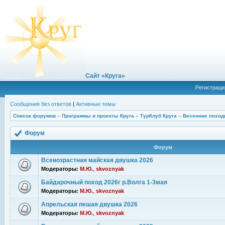
Сайт «Круга»
Регистраци
Сообщения без ответов
|
Активные темы
Список форумов
»
Программы и проекты Круга
»
ТурКлуб Круга
»
Весенние поход
Форум
Форум
Всевозрастная майская двушка 2026
Модераторы:
М.Ю.
,
skvoznyak
Байдарочный поход 2026г р.Волга 1-3мая
Модераторы:
М.Ю.
,
skvoznyak
Апрельская пешая двушка 2026
Модераторы:
М.Ю.
,
skvoznyak