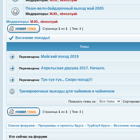
Модераторы:
М.Ю.
,
skvoznyak
Пеше-вело-байдарочный выход май 2005
Модераторы:
М.Ю.
,
skvoznyak
Модераторы:
М.Ю.
,
skvoznyak
Страница
1
из
1
[ Тем: 4 ]
Весенние походы!
Темы
Майский поход 2019
Перемещена:
Апрельская двушка 2017. Начало.
Перемещена:
Тук-тук-тук... Скоро поход!!!
Перемещена:
Тренировочные выходы для чайников и чайничков
Показать темы за:
Сортироват
Страница
1
из
1
[ Тем: 4 ]
Список форумов
»
Программы и проекты Круга
»
ТурКлуб Круга
»
Весенние поход
Кто сейчас на форуме