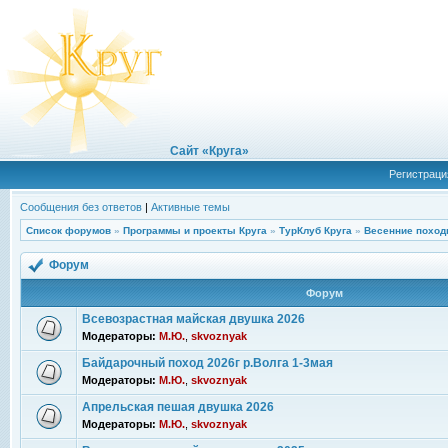
Сайт «Круга»
Регистраци
Сообщения без ответов
|
Активные темы
Список форумов
»
Программы и проекты Круга
»
ТурКлуб Круга
»
Весенние поход
Форум
Форум
Всевозрастная майская двушка 2026
Модераторы:
М.Ю.
,
skvoznyak
Байдарочный поход 2026г р.Волга 1-3мая
Модераторы:
М.Ю.
,
skvoznyak
Апрельская пешая двушка 2026
Модераторы:
М.Ю.
,
skvoznyak