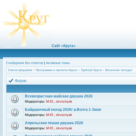
Сайт «Круга»
Сообщения без ответов
|
Активные темы
Список форумов
»
Программы и проекты Круга
»
ТурКлуб Круга
»
Весенние походы!
Форум
Всевозрастная майская двушка 2026
Модераторы:
М.Ю.
,
skvoznyak
Байдарочный поход 2026г р.Волга 1-3мая
Модераторы:
М.Ю.
,
skvoznyak
Апрельская пешая двушка 2026
Модераторы:
М.Ю.
,
skvoznyak