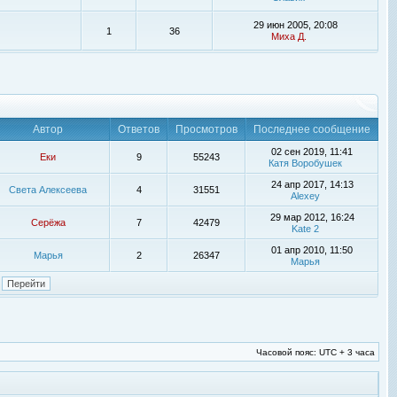
29 июн 2005, 20:08
1
36
Миха Д.
Автор
Ответов
Просмотров
Последнее сообщение
02 сен 2019, 11:41
Еки
9
55243
Катя Воробушек
24 апр 2017, 14:13
Света Алексеева
4
31551
Alexey
29 мар 2012, 16:24
Серёжа
7
42479
Kate 2
01 апр 2010, 11:50
Марья
2
26347
Марья
Часовой пояс: UTC + 3 часа