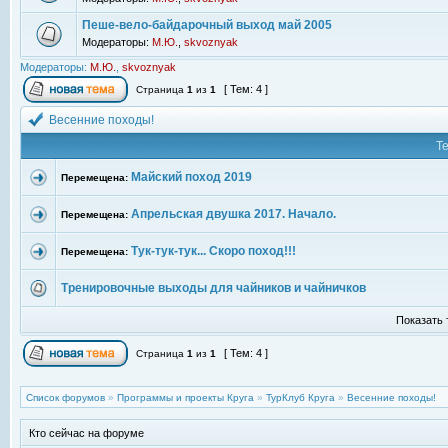
Пеше-вело-байдарочный выход май 2005
Модераторы:
М.Ю.
,
skvoznyak
Модераторы:
М.Ю.
,
skvoznyak
[ Тем: 4 ]
Страница
1
из
1
Весенние походы!
Т
Майский поход 2019
Перемещена:
Апрельская двушка 2017. Начало.
Перемещена:
Тук-тук-тук... Скоро поход!!!
Перемещена:
Тренировочные выходы для чайников и чайничков
Показать 
[ Тем: 4 ]
Страница
1
из
1
Список форумов
»
Программы и проекты Круга
»
ТурКлуб Круга
»
Весенние походы!
Кто сейчас на форуме