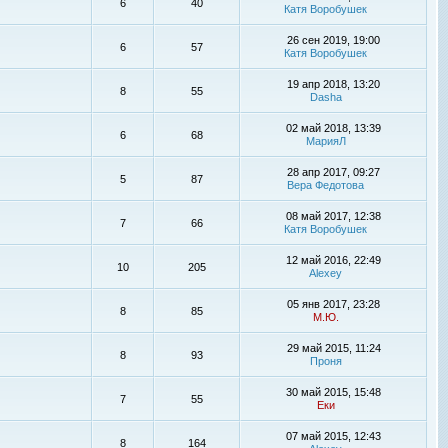
6
40
Катя Воробушек
26 сен 2019, 19:00
6
57
Катя Воробушек
19 апр 2018, 13:20
8
55
Dasha
02 май 2018, 13:39
6
68
МарияЛ
28 апр 2017, 09:27
5
87
Вера Федотова
08 май 2017, 12:38
7
66
Катя Воробушек
12 май 2016, 22:49
10
205
Alexey
05 янв 2017, 23:28
8
85
М.Ю.
29 май 2015, 11:24
8
93
Проня
30 май 2015, 15:48
7
55
Еки
07 май 2015, 12:43
8
164