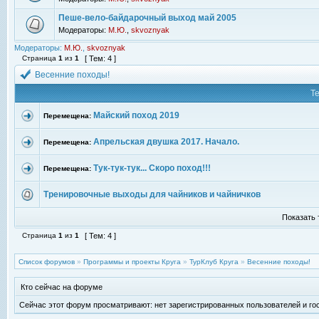
Пеше-вело-байдарочный выход май 2005
Модераторы:
М.Ю.
,
skvoznyak
Модераторы:
М.Ю.
,
skvoznyak
Страница
1
из
1
[ Тем: 4 ]
Весенние походы!
Т
Майский поход 2019
Перемещена:
Апрельская двушка 2017. Начало.
Перемещена:
Тук-тук-тук... Скоро поход!!!
Перемещена:
Тренировочные выходы для чайников и чайничков
Показать 
Страница
1
из
1
[ Тем: 4 ]
Список форумов
»
Программы и проекты Круга
»
ТурКлуб Круга
»
Весенние походы!
Кто сейчас на форуме
Сейчас этот форум просматривают: нет зарегистрированных пользователей и гос