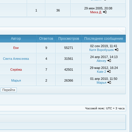
29 июн 2005, 20:08
1
36
Миха Д.
Автор
Ответов
Просмотров
Последнее сообщение
02 сен 2019, 11:41
Еки
9
55271
Катя Воробушек
24 апр 2017, 14:13
Света Алексеева
4
31561
Alexey
29 мар 2012, 16:24
Серёжа
7
42501
Kate 2
01 апр 2010, 11:50
Марья
2
26366
Марья
Часовой пояс: UTC + 3 часа