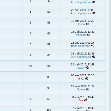
6
40
Катя Воробушек
26 сен 2019, 19:00
6
57
Катя Воробушек
19 апр 2018, 13:20
8
55
Dasha
02 май 2018, 13:39
6
68
МарияЛ
28 апр 2017, 09:27
5
87
Вера Федотова
08 май 2017, 12:38
7
66
Катя Воробушек
12 май 2016, 22:49
10
205
Alexey
05 янв 2017, 23:28
8
85
М.Ю.
29 май 2015, 11:24
8
93
Проня
30 май 2015, 15:48
7
55
Еки
07 май 2015, 12:43
8
164