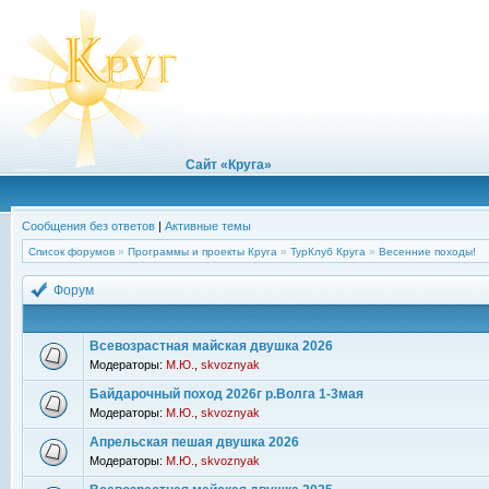
Сайт «Круга»
Сообщения без ответов
|
Активные темы
Список форумов
»
Программы и проекты Круга
»
ТурКлуб Круга
»
Весенние походы!
Форум
Всевозрастная майская двушка 2026
Модераторы:
М.Ю.
,
skvoznyak
Байдарочный поход 2026г р.Волга 1-3мая
Модераторы:
М.Ю.
,
skvoznyak
Апрельская пешая двушка 2026
Модераторы:
М.Ю.
,
skvoznyak