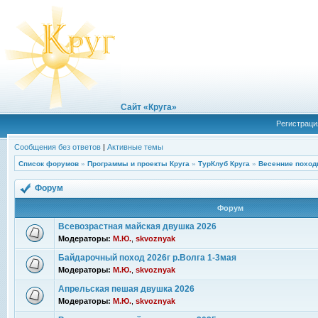
Сайт «Круга»
Регистраци
Сообщения без ответов
|
Активные темы
Список форумов
»
Программы и проекты Круга
»
ТурКлуб Круга
»
Весенние поход
Форум
Форум
Всевозрастная майская двушка 2026
Модераторы:
М.Ю.
,
skvoznyak
Байдарочный поход 2026г р.Волга 1-3мая
Модераторы:
М.Ю.
,
skvoznyak
Апрельская пешая двушка 2026
Модераторы:
М.Ю.
,
skvoznyak