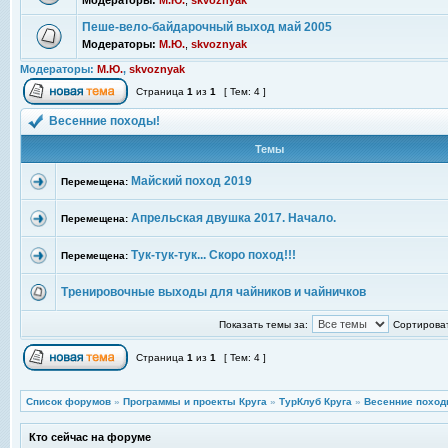
Модераторы:
М.Ю.
,
skvoznyak
Пеше-вело-байдарочный выход май 2005
Модераторы:
М.Ю.
,
skvoznyak
Модераторы:
М.Ю.
,
skvoznyak
Страница
1
из
1
[ Тем: 4 ]
Весенние походы!
Темы
Майский поход 2019
Перемещена:
Апрельская двушка 2017. Начало.
Перемещена:
Тук-тук-тук... Скоро поход!!!
Перемещена:
Тренировочные выходы для чайников и чайничков
Показать темы за:
Сортироват
Страница
1
из
1
[ Тем: 4 ]
Список форумов
»
Программы и проекты Круга
»
ТурКлуб Круга
»
Весенние поход
Кто сейчас на форуме