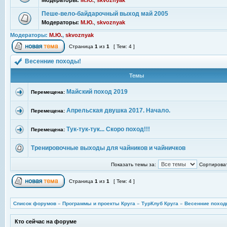
Модераторы:
М.Ю.
,
skvoznyak
Пеше-вело-байдарочный выход май 2005
Модераторы:
М.Ю.
,
skvoznyak
Модераторы:
М.Ю.
,
skvoznyak
Страница
1
из
1
[ Тем: 4 ]
Весенние походы!
Темы
Майский поход 2019
Перемещена:
Апрельская двушка 2017. Начало.
Перемещена:
Тук-тук-тук... Скоро поход!!!
Перемещена:
Тренировочные выходы для чайников и чайничков
Показать темы за:
Сортироват
Страница
1
из
1
[ Тем: 4 ]
Список форумов
»
Программы и проекты Круга
»
ТурКлуб Круга
»
Весенние поход
Кто сейчас на форуме