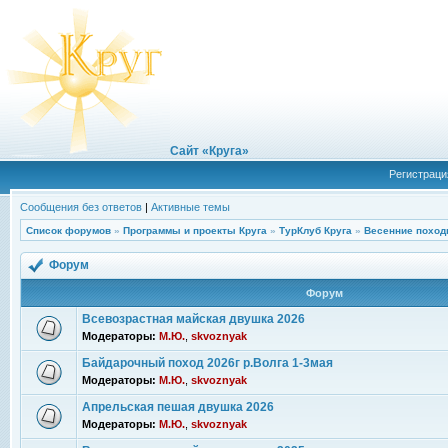
Сайт «Круга»
Регистраци
Сообщения без ответов
|
Активные темы
Список форумов
»
Программы и проекты Круга
»
ТурКлуб Круга
»
Весенние поход
Форум
Форум
Всевозрастная майская двушка 2026
Модераторы:
М.Ю.
,
skvoznyak
Байдарочный поход 2026г р.Волга 1-3мая
Модераторы:
М.Ю.
,
skvoznyak
Апрельская пешая двушка 2026
Модераторы:
М.Ю.
,
skvoznyak