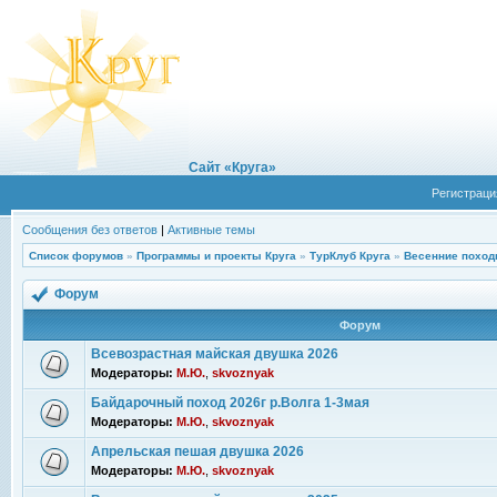
Сайт «Круга»
Регистраци
Сообщения без ответов
|
Активные темы
Список форумов
»
Программы и проекты Круга
»
ТурКлуб Круга
»
Весенние поход
Форум
Форум
Всевозрастная майская двушка 2026
Модераторы:
М.Ю.
,
skvoznyak
Байдарочный поход 2026г р.Волга 1-3мая
Модераторы:
М.Ю.
,
skvoznyak
Апрельская пешая двушка 2026
Модераторы:
М.Ю.
,
skvoznyak