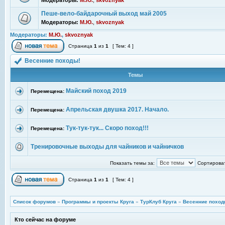
Модераторы:
М.Ю.
,
skvoznyak
Пеше-вело-байдарочный выход май 2005
Модераторы:
М.Ю.
,
skvoznyak
Модераторы:
М.Ю.
,
skvoznyak
Страница
1
из
1
[ Тем: 4 ]
Весенние походы!
Темы
Майский поход 2019
Перемещена:
Апрельская двушка 2017. Начало.
Перемещена:
Тук-тук-тук... Скоро поход!!!
Перемещена:
Тренировочные выходы для чайников и чайничков
Показать темы за:
Сортироват
Страница
1
из
1
[ Тем: 4 ]
Список форумов
»
Программы и проекты Круга
»
ТурКлуб Круга
»
Весенние поход
Кто сейчас на форуме