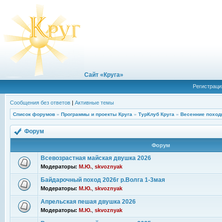
Сайт «Круга»
Регистраци
Сообщения без ответов
|
Активные темы
Список форумов
»
Программы и проекты Круга
»
ТурКлуб Круга
»
Весенние поход
Форум
Форум
Всевозрастная майская двушка 2026
Модераторы:
М.Ю.
,
skvoznyak
Байдарочный поход 2026г р.Волга 1-3мая
Модераторы:
М.Ю.
,
skvoznyak
Апрельская пешая двушка 2026
Модераторы:
М.Ю.
,
skvoznyak