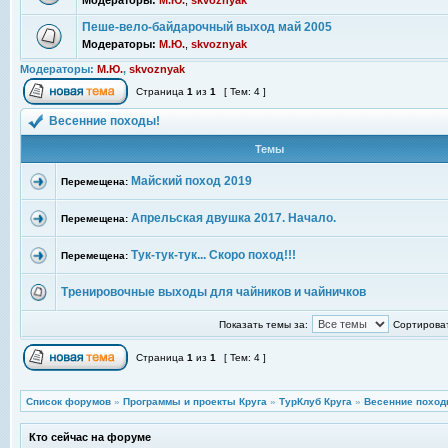
Модераторы:
М.Ю.
,
skvoznyak
Пеше-вело-байдарочный выход май 2005
Модераторы:
М.Ю.
,
skvoznyak
Модераторы:
М.Ю.
,
skvoznyak
Страница
1
из
1
[ Тем: 4 ]
Весенние походы!
Темы
Майский поход 2019
Перемещена:
Апрельская двушка 2017. Начало.
Перемещена:
Тук-тук-тук... Скоро поход!!!
Перемещена:
Тренировочные выходы для чайников и чайничков
Показать темы за:
Сортироват
Страница
1
из
1
[ Тем: 4 ]
Список форумов
»
Программы и проекты Круга
»
ТурКлуб Круга
»
Весенние поход
Кто сейчас на форуме