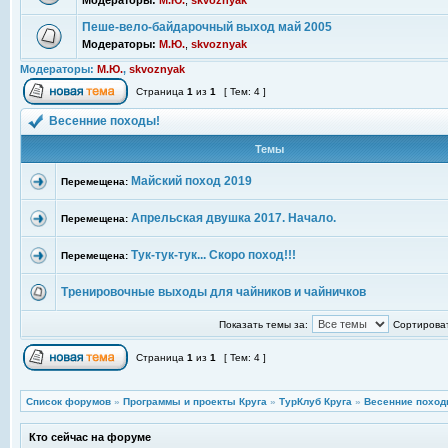
Модераторы:
М.Ю.
,
skvoznyak
Пеше-вело-байдарочный выход май 2005
Модераторы:
М.Ю.
,
skvoznyak
Модераторы:
М.Ю.
,
skvoznyak
Страница
1
из
1
[ Тем: 4 ]
Весенние походы!
Темы
Майский поход 2019
Перемещена:
Апрельская двушка 2017. Начало.
Перемещена:
Тук-тук-тук... Скоро поход!!!
Перемещена:
Тренировочные выходы для чайников и чайничков
Показать темы за:
Сортироват
Страница
1
из
1
[ Тем: 4 ]
Список форумов
»
Программы и проекты Круга
»
ТурКлуб Круга
»
Весенние поход
Кто сейчас на форуме