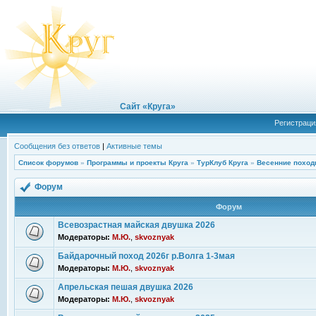
Сайт «Круга»
Регистраци
Сообщения без ответов
|
Активные темы
Список форумов
»
Программы и проекты Круга
»
ТурКлуб Круга
»
Весенние поход
Форум
Форум
Всевозрастная майская двушка 2026
Модераторы:
М.Ю.
,
skvoznyak
Байдарочный поход 2026г р.Волга 1-3мая
Модераторы:
М.Ю.
,
skvoznyak
Апрельская пешая двушка 2026
Модераторы:
М.Ю.
,
skvoznyak