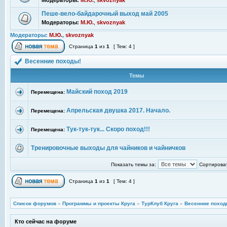
Модераторы:
М.Ю.
,
skvoznyak
Пеше-вело-байдарочный выход май 2005
Модераторы:
М.Ю.
,
skvoznyak
Модераторы:
М.Ю.
,
skvoznyak
Страница
1
из
1
[ Тем: 4 ]
Весенние походы!
Темы
Майский поход 2019
Перемещена:
Апрельская двушка 2017. Начало.
Перемещена:
Тук-тук-тук... Скоро поход!!!
Перемещена:
Тренировочные выходы для чайников и чайничков
Показать темы за:
Сортироват
Страница
1
из
1
[ Тем: 4 ]
Список форумов
»
Программы и проекты Круга
»
ТурКлуб Круга
»
Весенние поход
Кто сейчас на форуме