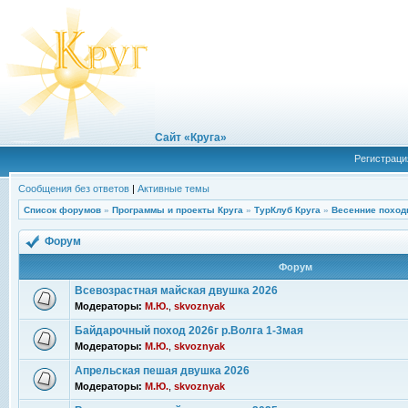
Сайт «Круга»
Регистраци
Сообщения без ответов
|
Активные темы
Список форумов
»
Программы и проекты Круга
»
ТурКлуб Круга
»
Весенние поход
Форум
Форум
Всевозрастная майская двушка 2026
Модераторы:
М.Ю.
,
skvoznyak
Байдарочный поход 2026г р.Волга 1-3мая
Модераторы:
М.Ю.
,
skvoznyak
Апрельская пешая двушка 2026
Модераторы:
М.Ю.
,
skvoznyak