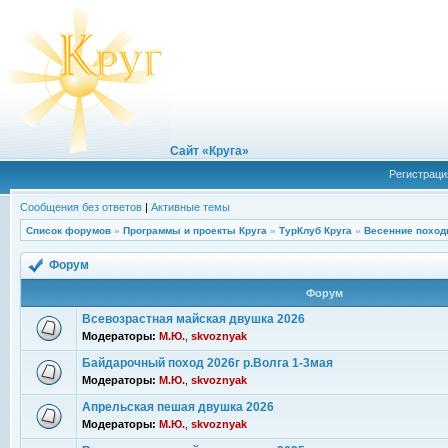
Сайт «Круга»
Регистраци
Сообщения без ответов
|
Активные темы
Список форумов
»
Программы и проекты Круга
»
ТурКлуб Круга
»
Весенние поход
Форум
Форум
Всевозрастная майская двушка 2026
Модераторы:
М.Ю.
,
skvoznyak
Байдарочный поход 2026г р.Волга 1-3мая
Модераторы:
М.Ю.
,
skvoznyak
Апрельская пешая двушка 2026
Модераторы:
М.Ю.
,
skvoznyak