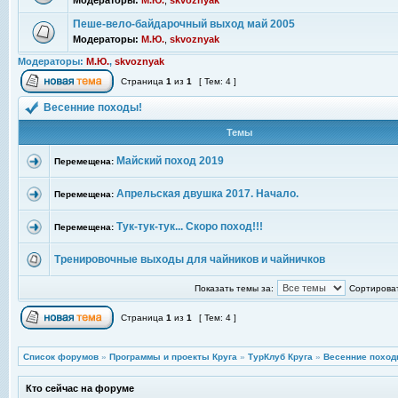
Модераторы:
М.Ю.
,
skvoznyak
Пеше-вело-байдарочный выход май 2005
Модераторы:
М.Ю.
,
skvoznyak
Модераторы:
М.Ю.
,
skvoznyak
Страница
1
из
1
[ Тем: 4 ]
Весенние походы!
Темы
Майский поход 2019
Перемещена:
Апрельская двушка 2017. Начало.
Перемещена:
Тук-тук-тук... Скоро поход!!!
Перемещена:
Тренировочные выходы для чайников и чайничков
Показать темы за:
Сортироват
Страница
1
из
1
[ Тем: 4 ]
Список форумов
»
Программы и проекты Круга
»
ТурКлуб Круга
»
Весенние поход
Кто сейчас на форуме