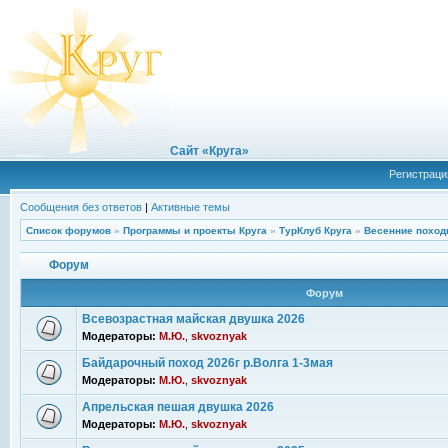
Сайт «Круга»
Регистраци
Сообщения без ответов
|
Активные темы
Список форумов
»
Программы и проекты Круга
»
ТурКлуб Круга
»
Весенние поход
Форум
Форум
Всевозрастная майская двушка 2026
Модераторы:
М.Ю.
,
skvoznyak
Байдарочный поход 2026г р.Волга 1-3мая
Модераторы:
М.Ю.
,
skvoznyak
Апрельская пешая двушка 2026
Модераторы:
М.Ю.
,
skvoznyak