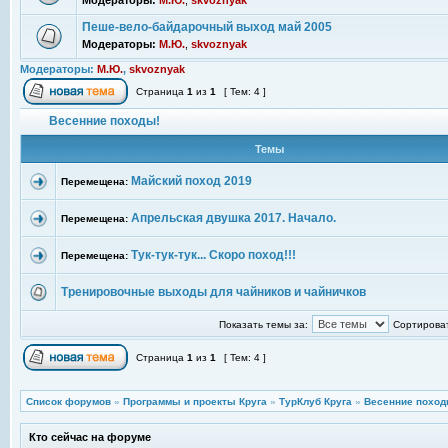
Модераторы:
М.Ю.
,
skvoznyak
Пеше-вело-байдарочный выход май 2005
Модераторы:
М.Ю.
,
skvoznyak
Модераторы:
М.Ю.
,
skvoznyak
Страница
1
из
1
[ Тем: 4 ]
Весенние походы!
Темы
Майский поход 2019
Перемещена:
Апрельская двушка 2017. Начало.
Перемещена:
Тук-тук-тук... Скоро поход!!!
Перемещена:
Тренировочные выходы для чайников и чайничков
Показать темы за:
Сортироват
Страница
1
из
1
[ Тем: 4 ]
Список форумов
»
Программы и проекты Круга
»
ТурКлуб Круга
»
Весенние поход
Кто сейчас на форуме