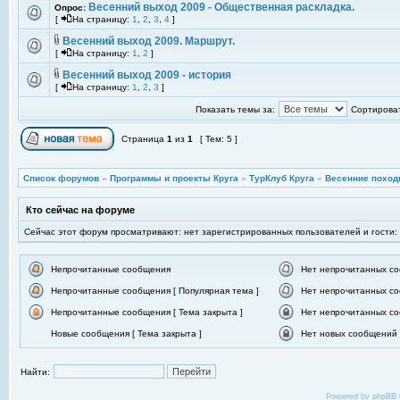
Весенний выход 2009 - Общественная раскладка.
Опрос:
[
На страницу:
1
,
2
,
3
,
4
]
Весенний выход 2009. Маршрут.
[
На страницу:
1
,
2
]
Весенний выход 2009 - история
[
На страницу:
1
,
2
,
3
]
Показать темы за:
Сортироват
Страница
1
из
1
[ Тем: 5 ]
Список форумов
»
Программы и проекты Круга
»
ТурКлуб Круга
»
Весенние поход
Кто сейчас на форуме
Сейчас этот форум просматривают: нет зарегистрированных пользователей и гости:
Непрочитанные сообщения
Нет непрочитанных с
Непрочитанные сообщения [ Популярная тема ]
Нет непрочитанных со
Непрочитанные сообщения [ Тема закрыта ]
Нет непрочитанных со
Новые сообщения [ Тема закрыта ]
Нет новых сообщений [
Найти:
Powered by
phpBB