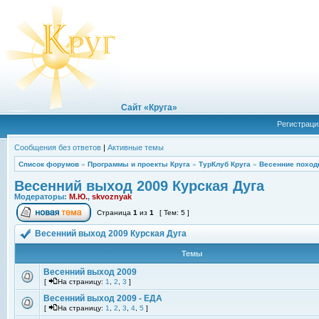
Сайт «Круга»
Регистраци
Сообщения без ответов
|
Активные темы
Список форумов
»
Программы и проекты Круга
»
ТурКлуб Круга
»
Весенние поход
Весенний выход 2009 Курская Дуга
Модераторы:
М.Ю.
,
skvoznyak
Страница
1
из
1
[ Тем: 5 ]
Весенний выход 2009 Курская Дуга
Темы
Весенний выход 2009
[
На страницу:
1
,
2
,
3
]
Весенний выход 2009 - ЕДА
[
На страницу:
1
,
2
,
3
,
4
,
5
]