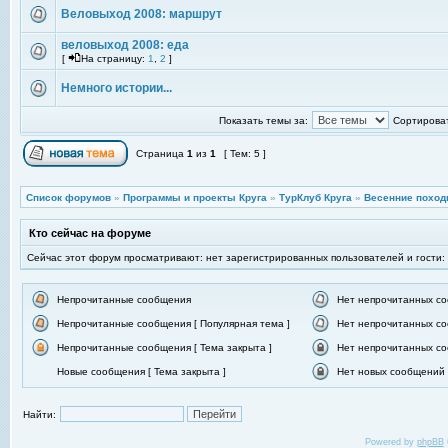
Веловыход 2008: маршрут
веловыход 2008: еда
[
На страницу:
1
,
2
]
Немного истории...
Показать темы за:
Сортироват
Страница
1
из
1
[ Тем: 5 ]
Список форумов
»
Программы и проекты Круга
»
ТурКлуб Круга
»
Весенние поход
Кто сейчас на форуме
Сейчас этот форум просматривают: нет зарегистрированных пользователей и гости:
Непрочитанные сообщения
Нет непрочитанных с
Непрочитанные сообщения [ Популярная тема ]
Нет непрочитанных со
Непрочитанные сообщения [ Тема закрыта ]
Нет непрочитанных со
Новые сообщения [ Тема закрыта ]
Нет новых сообщений [
Найти:
Powered by
phpBB