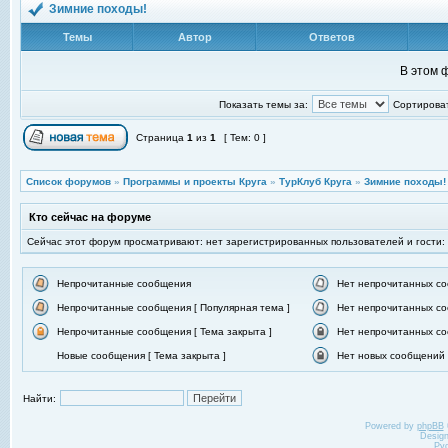
Зимние походы!
Темы
Автор
Ответов
В этом 
Показать темы за:
Сортироват
Страница
1
из
1
[ Тем: 0 ]
Список форумов
»
Программы и проекты Круга
»
ТурКлуб Круга
»
Зимние походы!
Кто сейчас на форуме
Сейчас этот форум просматривают: нет зарегистрированных пользователей и гости:
Непрочитанные сообщения
Нет непрочитанных с
Непрочитанные сообщения [ Популярная тема ]
Нет непрочитанных со
Непрочитанные сообщения [ Тема закрыта ]
Нет непрочитанных со
Новые сообщения [ Тема закрыта ]
Нет новых сообщений [
Найти:
Powered by
phpBB
Desig
Ру