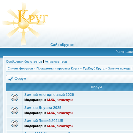
Сайт «Круга»
Регистраци
Сообщения без ответов
|
Активные темы
Список форумов
»
Программы и проекты Круга
»
ТурКлуб Круга
»
Зимние походы!
Форум
Форум
Зимний многодневный 2026
Модераторы:
М.Ю.
,
skvoznyak
Зимняя Двушка 2025
Модераторы:
М.Ю.
,
skvoznyak
Зимний Пеший 2024!!!
Модераторы:
М.Ю.
,
skvoznyak