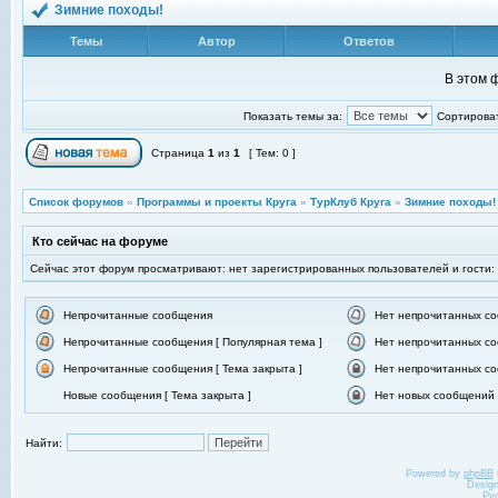
Зимние походы!
Темы
Автор
Ответов
В этом 
Показать темы за:
Сортироват
Страница
1
из
1
[ Тем: 0 ]
Список форумов
»
Программы и проекты Круга
»
ТурКлуб Круга
»
Зимние походы!
Кто сейчас на форуме
Сейчас этот форум просматривают: нет зарегистрированных пользователей и гости:
Непрочитанные сообщения
Нет непрочитанных с
Непрочитанные сообщения [ Популярная тема ]
Нет непрочитанных со
Непрочитанные сообщения [ Тема закрыта ]
Нет непрочитанных со
Новые сообщения [ Тема закрыта ]
Нет новых сообщений [
Найти:
Powered by
phpBB
Desig
Ру