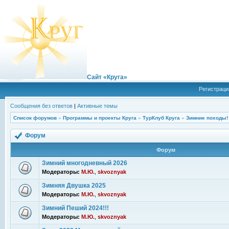
Сайт «Круга»
Регистраци
Сообщения без ответов
|
Активные темы
Список форумов
»
Программы и проекты Круга
»
ТурКлуб Круга
»
Зимние походы!
Форум
Форум
Зимний многодневный 2026
Модераторы:
М.Ю.
,
skvoznyak
Зимняя Двушка 2025
Модераторы:
М.Ю.
,
skvoznyak
Зимний Пеший 2024!!!
Модераторы:
М.Ю.
,
skvoznyak