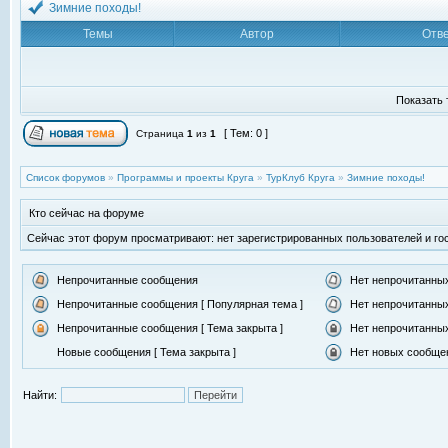
Зимние походы!
Темы
Автор
Отв
Показать 
[ Тем: 0 ]
Страница
1
из
1
Список форумов
»
Программы и проекты Круга
»
ТурКлуб Круга
»
Зимние походы!
Кто сейчас на форуме
Сейчас этот форум просматривают: нет зарегистрированных пользователей и гос
Непрочитанные сообщения
Нет непрочитанны
Непрочитанные сообщения [ Популярная тема ]
Нет непрочитанных
Непрочитанные сообщения [ Тема закрыта ]
Нет непрочитанных
Новые сообщения [ Тема закрыта ]
Нет новых сообщен
Найти: