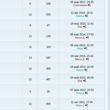
15 мар 2017, 23:35
8
106
Светланка
11 авг 2016, 18:11
12
200
Dasha
19 мар 2015, 11:41
9
47
Еки
06 мар 2014, 17:50
12
145
Миха Д.
06 апр 2015, 21:19
11
119
Надя
19 янв 2015, 23:16
13
187
Миха Д.
19 май 2013, 15:29
12
300
lopata
15 май 2012, 08:55
12
487
Еки
07 фев 2012, 22:52
4
35
Олька
11 окт 2011, 17:45
11
305
Марья