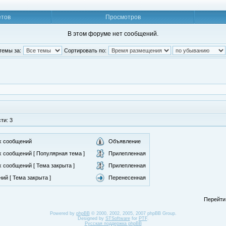
етов
Просмотров
В этом форуме нет сообщений.
темы за:
Сортировать по:
ти: 3
х сообщений
Объявление
 сообщений [ Популярная тема ]
Прилепленная
 сообщений [ Тема закрыта ]
Прилепленная
ий [ Тема закрыта ]
Перенесенная
Перейти
Powered by
phpBB
© 2000, 2002, 2005, 2007 phpBB Group.
Designed by
STSoftware
for
PTF
.
Русская поддержка phpBB