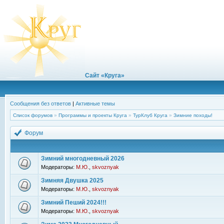
Сайт «Круга»
Сообщения без ответов
|
Активные темы
Список форумов
»
Программы и проекты Круга
»
ТурКлуб Круга
»
Зимние походы!
Форум
Зимний многодневный 2026
Модераторы:
М.Ю.
,
skvoznyak
Зимняя Двушка 2025
Модераторы:
М.Ю.
,
skvoznyak
Зимний Пеший 2024!!!
Модераторы:
М.Ю.
,
skvoznyak