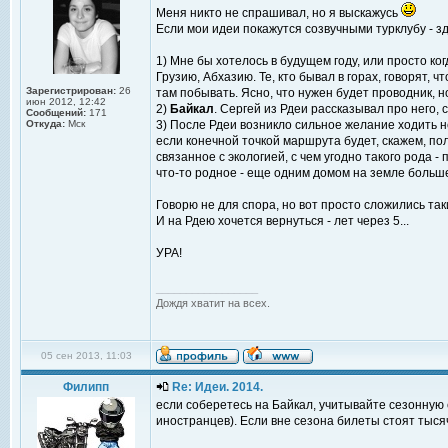
Меня никто не спрашивал, но я выскажусь
Если мои идеи покажутся созвучными турклубу - здо
1) Мне бы хотелось в будущем году, или просто ко
Грузию, Абхазию. Те, кто бывал в горах, говорят, 
Зарегистрирован:
26
там побывать. Ясно, что нужен будет проводник, 
июн 2012, 12:42
2)
Байкал
. Сергей из Рдеи рассказывал про него, 
Сообщений:
171
Откуда:
Мск
3) После Рдеи возникло сильное желание ходить не
если конечной точкой маршрута будет, скажем, по
связанное с экологией, с чем угодно такого рода 
что-то родное - еще одним домом на земле больш
Говорю не для спора, но вот просто сложились та
И на Рдею хочется вернуться - лет через 5...
УРА!
_________________
Дождя хватит на всех.
05 сен 2013, 11:03
Филипп
Re: Идеи. 2014.
если соберетесь на Байкал, учитывайте сезонную 
иностранцев). Если вне сезона билеты стоят тысяч 