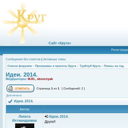
Сайт «Круга»
Регистраци
Сообщения без ответов
|
Активные темы
Список форумов
»
Программы и проекты Круга
»
ТурКлуб Круга
»
Планы на год.
Идеи. 2014.
Модераторы:
М.Ю.
,
skvoznyak
Страница
1
из
1
[ Сообщений: 2 ]
Для печати
Идеи. 2014.
Автор
Лопата
Идеи. 2014.
Ихтиандровна
Други!!