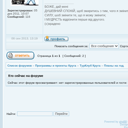
_________________
БОЖЕ, дай менi
Зарегистрирован:
05
ДУШЕВНИЙ СПОКIЙ, щоб змиритись з тим, чого я змiнит
дек 2011, 10:07
СИЛУ, шоб змiнити те, що я можу змiнити;
Сообщений:
116
I МУДРIСТЬ вiдрiзнити перше вiд другого.
(с)крадено
06 сен 2013, 13:19
Показать сообщения за:
Сорти
Страница
1
из
1
[ Сообщений: 2 ]
Список форумов
»
Программы и проекты Круга
»
ТурКлуб Круга
»
Планы на год.
Кто сейчас на форуме
Сейчас этот форум просматривают: нет зарегистрированных пользователей и гости:
Найти:
Powered by
phpBB
Desig
Ру