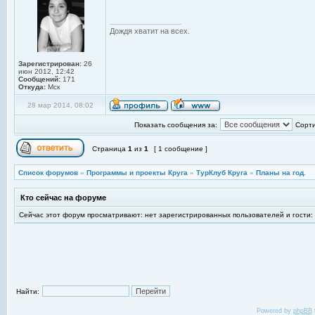
_________________
Дождя хватит на всех.
Зарегистрирован:
26
июн 2012, 12:42
Сообщений:
171
Откуда:
Мск
28 мар 2014, 08:02
Показать сообщения за:
Сорти
Страница
1
из
1
[ 1 сообщение ]
Список форумов
»
Программы и проекты Круга
»
ТурКлуб Круга
»
Планы на год.
Кто сейчас на форуме
Сейчас этот форум просматривают: нет зарегистрированных пользователей и гости:
Найти:
Powered by
phpBB