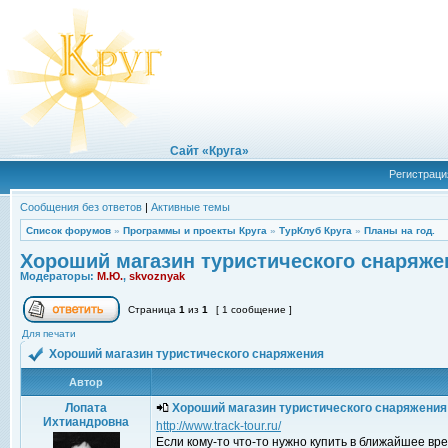
Сайт «Круга»
Регистраци
Сообщения без ответов
|
Активные темы
Список форумов
»
Программы и проекты Круга
»
ТурКлуб Круга
»
Планы на год.
Хороший магазин туристического снаряже
Модераторы:
М.Ю.
,
skvoznyak
Страница
1
из
1
[ 1 сообщение ]
Для печати
Хороший магазин туристического снаряжения
Автор
Лопата
Хороший магазин туристического снаряжения
Ихтиандровна
http://www.track-tour.ru/
Если кому-то что-то нужно купить в ближайшее вр