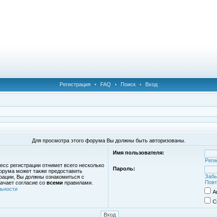
Регистрация
•
FAQ
•
Поиск
•
Вход
Для просмотра этого форума Вы должны быть авторизованы.
Имя пользователя:
Реги
есс регистрации отнимет всего несколько
Пароль:
орума может также предоставить
Забы
рации, Вы должны ознакомиться с
Повт
ачает согласие со
всеми
правилами.
ьности
А
С