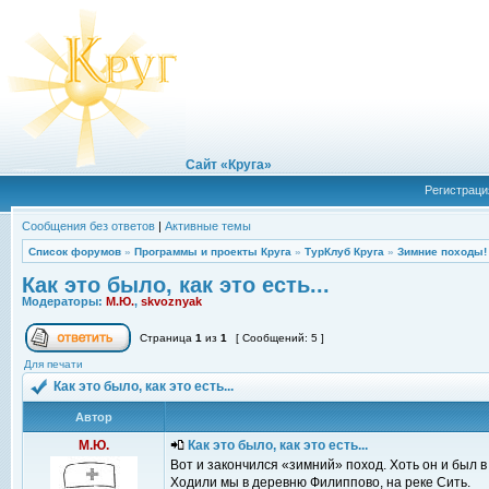
Сайт «Круга»
Регистраци
Сообщения без ответов
|
Активные темы
Список форумов
»
Программы и проекты Круга
»
ТурКлуб Круга
»
Зимние походы!
Как это было, как это есть...
Модераторы:
М.Ю.
,
skvoznyak
Страница
1
из
1
[ Сообщений: 5 ]
Для печати
Как это было, как это есть...
Автор
М.Ю.
Как это было, как это есть...
Вот и закончился «зимний» поход. Хоть он и был в
Ходили мы в деревню Филиппово, на реке Сить.