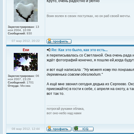
Круто, очень радостно и уютно
_________________
Воин волен в своих поступках, но он раб своей мечты.
Зарегистрирован:
13
ноя 2004, 10:09
Сообщений:
930
07 мар 2012, 20:22
Еки
Re: Как это было, как это есть...
я переписывалась со Светланой. Она очень рада и 
ждёт фотографий конечно, я пошлю ей,когда будут
и вот ещё написала : "
Ну может кому то понравило
деревенька совсем обезлюдит."
Зарегистрирован:
06
ноя 2007, 23:29
Сообщений:
1701
А ещё мне звонил сегодня дядька из Сергеево. Охо
Откуда:
Москва
приезжайте) в гости к себе, с апреля на охоту, а т
вот так то.
_________________
потрогай руками облака,
вот оно-небо над нами
08 мар 2012, 12:44