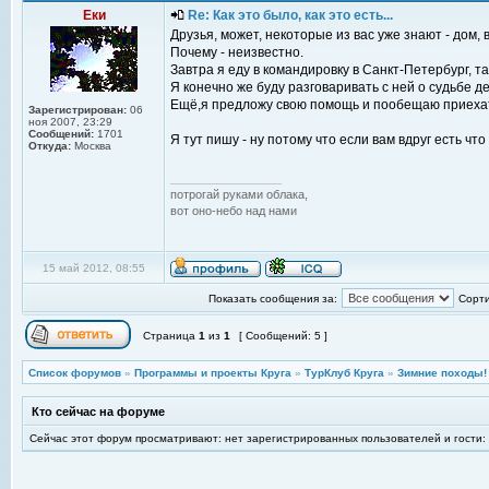
Еки
Re: Как это было, как это есть...
Друзья, может, некоторые из вас уже знают - дом,
Почему - неизвестно.
Завтра я еду в командировку в Санкт-Петербург, т
Я конечно же буду разговаривать с ней о судьбе д
Ещё,я предложу свою помощь и пообещаю приехат
Зарегистрирован:
06
ноя 2007, 23:29
Сообщений:
1701
Я тут пишу - ну потому что если вам вдруг есть что
Откуда:
Москва
_________________
потрогай руками облака,
вот оно-небо над нами
15 май 2012, 08:55
Показать сообщения за:
Сорти
Страница
1
из
1
[ Сообщений: 5 ]
Список форумов
»
Программы и проекты Круга
»
ТурКлуб Круга
»
Зимние походы!
Кто сейчас на форуме
Сейчас этот форум просматривают: нет зарегистрированных пользователей и гости: