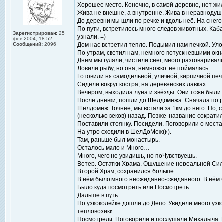
Хорошее место. Конечно, в самой деревне, нет жи
Жива не внешне, а внутренне. Жива в неравнодушн
До деревни мы шли по речке и вдоль неё. На снего
По пути, встретилось много следов животных. Каба
Зарегистрирован:
25
узнали. =)
фев 2004, 18:52
Сообщений:
2096
Дом нас встретил тепло. Подымил нам печкой. Уло
По утрам, светил нам, немного потускневшими окн
Днём мы гуляли, чистили снег, много разговарива
Ловили рыбу, но она, немножко, не поймалась.
Готовили на самодельной, уличной, кирпичной печ
Сидели вокруг костра, на деревенских лавках.
Вечером, выходила луна и звёзды. Они тоже были с
После днёвки, пошли до Шелдомежа. Сначала по ре
Шелдомеж. Точнее, мы встали за 1км до него. Но,
(несколько веков) назад. Позже, название сократил
Поставили стоянку. Посидели. Поговорили о местах
На утро сходили в ШелДоМеж(и).
Там, раньше был монастырь.
Осталось мало и Много…
Много, чего не увидишь, но поЧувствуешь.
Ветер. Остатки Храма. Ощущение нереальной Сил
Второй Храм, сохранился больше.
В нём было много неожиданно-ожиданного. В нём 
Было куда посмотреть или Посмотреть.
Дальше в путь.
По узкоколейке дошли до Депо. Увидели много узк
тепловозики.
Посмотрели. Поговорили и послушали Михалыча. 