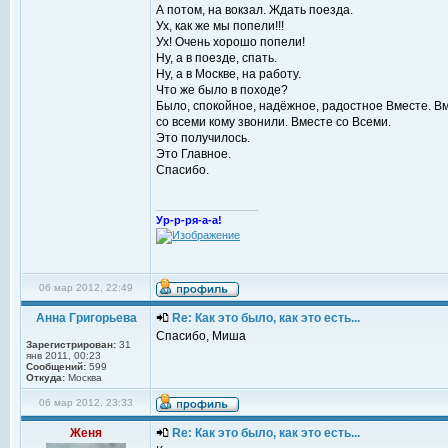
А потом, на вокзал. Ждать поезда.
Ух, как же мы попели!!!
Ух! Очень хорошо попели!
Ну, а в поезде, спать.
Ну, а в Москве, на работу.
Что же было в походе?
Было, спокойное, надёжное, радостное Вместе. Вме
со всеми кому звонили. Вместе со Всеми.
Это получилось.
Это Главное.
Спасибо.
_________________
Ур-р-ря-а-а!
06 мар 2012, 22:49
Анна Григорьева
Re: Как это было, как это есть...
Спасибо, Миша
Зарегистрирован:
31
янв 2011, 00:23
Сообщений:
599
Откуда:
Москва
06 мар 2012, 23:33
Женя
Re: Как это было, как это есть...