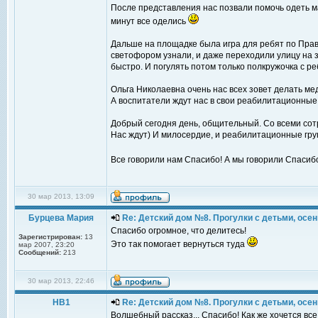
После представления нас позвали помочь одеть ма
минут все оделись
Дальше на площадке была игра для ребят по Прав
светофором узнали, и даже переходили улицу на 
быстро. И погулять потом только полкружочка с р
Ольга Николаевна очень нас всех зовет делать медк
А воспитатели ждут нас в свои реабилитационные 
Добрый сегодня день, общительный. Со всеми сотр
Нас ждут) И милосердие, и реабилитационные гру
Все говорили нам Спасибо! А мы говорили Спасибо 
30 мар 2013, 13:09
Бурцева Мария
Re: Детский дом №8. Прогулки с детьми, осень
Спасибо огромное, что делитесь!
Зарегистрирован:
13
Это так помогает вернуться туда
мар 2007, 23:20
Сообщений:
213
30 мар 2013, 22:46
НВ1
Re: Детский дом №8. Прогулки с детьми, осень
Волшебный рассказ... Спасибо! Как же хочется все