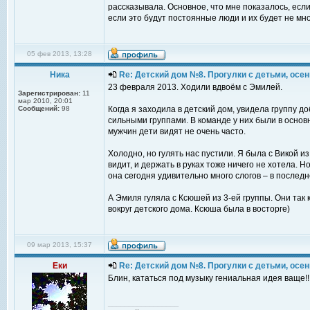
рассказывала. Основное, что мне показалось, есл
если это будут постоянные люди и их будет не мн
05 фев 2013, 13:28
Ника
Re: Детский дом №8. Прогулки с детьми, осень
23 февраля 2013. Ходили вдвоём с Эмилей.
Зарегистрирован:
11
мар 2010, 20:01
Сообщений:
98
Когда я заходила в детский дом, увидела группу д
сильными группами. В команде у них были в основ
мужчин дети видят не очень часто.
Холодно, но гулять нас пустили. Я была с Викой из
видит, и держать в руках тоже ничего не хотела. 
она сегодня удивительно много слогов – в последн
А Эмиля гуляла с Ксюшей из 3-ей группы. Они так 
вокруг детского дома. Ксюша была в восторге)
09 мар 2013, 15:37
Еки
Re: Детский дом №8. Прогулки с детьми, осень
Блин, кататься под музыку гениальная идея ваще!!
_________________