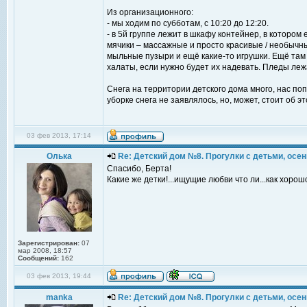
Из организационного:
- мы ходим по субботам, с 10:20 до 12:20.
- в 5й группе лежит в шкафу контейнер, в котором
мячики – массажные и просто красивые / необычны
мыльные пузыри и ещё какие-то игрушки. Ещё там
халаты, если нужно будет их надевать. Пледы леж
Снега на территории детского дома много, нас по
уборке снега не заявлялось, но, может, стоит об 
03 фев 2013, 17:14
Олька
Re: Детский дом №8. Прогулки с детьми, осень
Спасибо, Берта!
Какие же детки!...ищущие любви что ли...как хорош
Зарегистрирован:
07
мар 2008, 18:57
Сообщений:
162
03 фев 2013, 19:44
manka
Re: Детский дом №8. Прогулки с детьми, осень