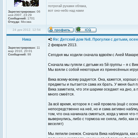
_________________
потрогай руками облака,
вот оно-небо над нами
Зарегистрирован:
06
ноя 2007, 23:29
Сообщений:
1701
Откуда:
Москва
24 дек 2012, 12:54
Ника
Re: Детский дом №8. Прогулки с детьми, осень
2 февраля 2013.
Зарегистрирован:
11
мар 2010, 20:01
Сообщений:
98
Сегодня мы ходили сначала вдвоём с Аней Макаре
Сначала мы гуляли с детьми из 5й группы – я с Вик
Мы взяли с собой некоторые из принесённых игруш
Вика всему-всему радуется. Она, кажется, хорошо
предметы и пытается сама их брать. У меня был 
Вика заметила, что эти шарики оседают на дно, а
много смеётся.
За всё время, которое я с ней провела (ещё с осе
непосредственно на неё, но и сама активно наблюд
том, что она начинала смеяться, когда у меня что-
вывернулись, либо с тормоза не сняла, либо, как се
веселят)
Мы лепили снежок. Сначала Вика наблюдала, как с