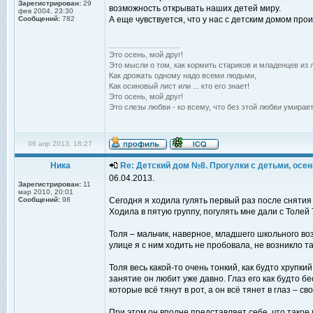
Зарегистрирован:
29
возможность открывать наших детей миру.
фев 2004, 23:30
Сообщений:
782
А еще чувствуется, что у нас с детским домом пр
_________________
Это осень, мой друг!
Это мысли о том, как кормить стариков и младенцев из л
Как дрожать одному надо всеми людьми,
Как осиновый лист или ... кто его знает!
Это осень, мой друг!
Это слезы любви - ко всему, что без этой любви умирает
06 апр 2013, 18:27
Ника
Re: Детский дом №8. Прогулки с детьми, осень
06.04.2013.
Зарегистрирован:
11
мар 2010, 20:01
Сообщений:
98
Сегодня я ходила гулять первый раз после снятия
Ходила в пятую группу, погулять мне дали с Толе
Толя – мальчик, наверное, младшего школьного во
улице я с ним ходить не пробовала, не возникло т
Толя весь какой-то очень тонкий, как будто хрупки
занятие он любит уже давно. Глаз его как будто бе
которые всё тянут в рот, а он всё тянет в глаз – с
При этом он вполне представляет себе, что такое