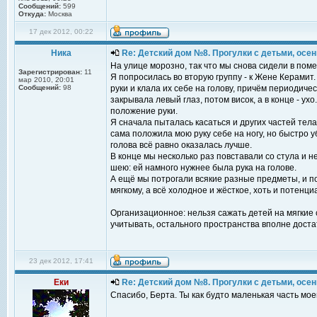
Сообщений:
599
Откуда:
Москва
17 дек 2012, 00:22
Ника
Re: Детский дом №8. Прогулки с детьми, осень
На улице морозно, так что мы снова сидели в пом
Зарегистрирован:
11
Я попросилась во вторую группу - к Жене Керамит
мар 2010, 20:01
Сообщений:
98
руки и клала их себе на голову, причём периодиче
закрывала левый глаз, потом висок, а в конце - у
положение руки.
Я сначала пыталась касаться и других частей тел
сама положила мою руку себе на ногу, но быстро 
голова всё равно оказалась лучше.
В конце мы несколько раз повставали со стула и 
шею: ей намного нужнее была рука на голове.
А ещё мы потрогали всякие разные предметы, и 
мягкому, а всё холодное и жёсткое, хоть и потенци
Организационное: нельзя сажать детей на мягкие с
учитывать, остального пространства вполне доста
23 дек 2012, 17:41
Еки
Re: Детский дом №8. Прогулки с детьми, осень
Спасибо, Берта. Ты как будто маленькая часть мое