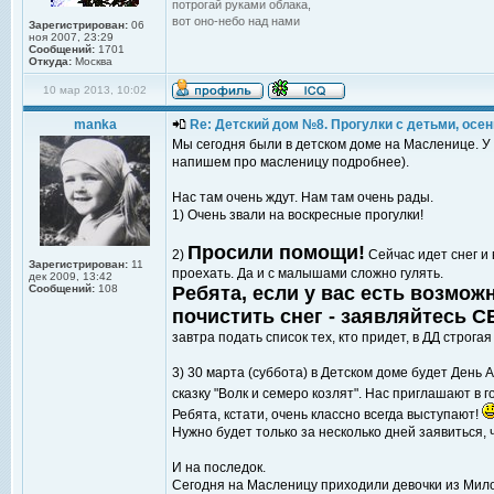
потрогай руками облака,
вот оно-небо над нами
Зарегистрирован:
06
ноя 2007, 23:29
Сообщений:
1701
Откуда:
Москва
10 мар 2013, 10:02
manka
Re: Детский дом №8. Прогулки с детьми, осень
Мы сегодня были в детском доме на Масленице. У 
напишем про масленицу подробнее).
Нас там очень ждут. Нам там очень рады.
1) Очень звали на воскресные прогулки!
Просили помощи!
2)
Сейчас идет снег и
Зарегистрирован:
11
проехать. Да и с малышами сложно гулять.
дек 2009, 13:42
Сообщений:
108
Ребята, если у вас есть возмож
почистить снег - заявляйтесь
завтра подать список тех, кто придет, в ДД строга
3) 30 марта (суббота) в Детском доме будет День 
сказку "Волк и семеро козлят". Нас приглашают в г
Ребята, кстати, очень классно всегда выступают!
Нужно будет только за несколько дней заявиться, 
И на последок.
Сегодня на Масленицу приходили девочки из Милос