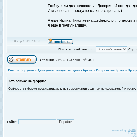
Ещё гуляли два человека из Доверия. И погода здор
И мы снова на прогулке всех повстречали)
А ещё Ирина Николаевна, дефектолог, попросила 
я ещё в почту напишу.
19 апр 2013, 16:03
Показать сообщения за:
Сорти
Страница
2
из
3
[ Сообщений: 38 ]
Список форумов
»
Дела давно минувших дней - Архив
»
Из проектов Круга
»
Прогр
Кто сейчас на форуме
Сейчас этот форум просматривают: нет зарегистрированных пользователей и гости:
Найти:
Powered by
phpBB
Desig
Ру