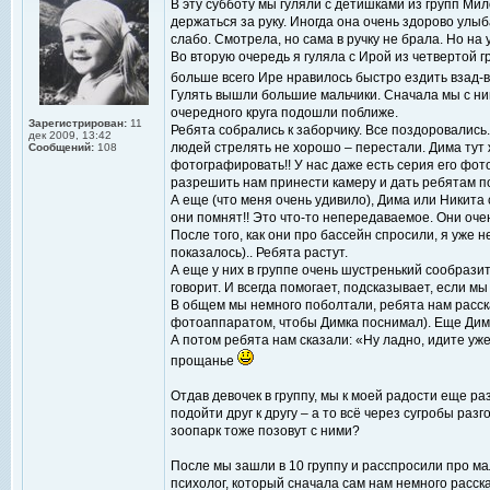
В эту субботу мы гуляли с детишками из групп Ми
держаться за руку. Иногда она очень здорово улыб
слабо. Смотрела, но сама в ручку не брала. Но на 
Во вторую очередь я гуляла с Ирой из четвертой г
больше всего Ире нравилось быстро ездить взад-в
Гулять вышли большие мальчики. Сначала мы с ним
очередного круга подошли поближе.
Зарегистрирован:
11
Ребята собрались к заборчику. Все поздоровались. 
дек 2009, 13:42
людей стрелять не хорошо – перестали. Дима тут 
Сообщений:
108
фотографировать!! У нас даже есть серия его фот
разрешить нам принести камеру и дать ребятам п
А еще (что меня очень удивило), Дима или Никита с
они помнят!! Это что-то непередаваемое. Они оче
После того, как они про бассейн спросили, я уже 
показалось).. Ребята растут.
А еще у них в группе очень шустренький сообрази
говорит. И всегда помогает, подсказывает, если м
В общем мы немного поболтали, ребята нам рассказ
фотоаппаратом, чтобы Димка поснимал). Еще Дима 
А потом ребята нам сказали: «Ну ладно, идите уже
прощанье
Отдав девочек в группу, мы к моей радости еще ра
подойти друг к другу – а то всё через сугробы раз
зоопарк тоже позовут с ними?
После мы зашли в 10 группу и расспросили про мал
психолог, который сначала сам нам немного расск