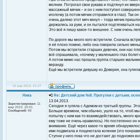
молнии. Потрогал свои рукава и подтянул их вверх
массажный мячик – и он с ним поступил совершен
иголочку (а потом мячик отправился в глаз). Так 
очень далеко этот мяч кинул – тогда мячик пришлос
держались за руки, и он пытался подтягиваться на
Это всё я пишу какое-то внешнее. С ним очень лег
По дороге мы много кого встретили. Сначала встр
я её плохо помню, либо она говорила сильно меньш
Потом мы встретили старших девочек, они нас пло
всё спрашивала, «почему у маленького глаз болит»
А потом мимо нас прошла группа старших мальчико
веранду.
Ещё мы встретили девушку из Доверия, она гулял
10 апр 2013, 21:27
Ника
Re: Детский дом №8. Прогулки с детьми, осень
13.04.2013.
Зарегистрирован:
11
Сегодня я гуляла с Адемом из третьей группы. Эт
мар 2010, 20:01
Сообщений:
98
Больше времени, чем обычно, ушло на то, чтоб мы
попытку с ним как-то взаимодействовать, много кр
ему тоже не очень нравилось). Но постепенно он 
внимание. Ещё через какое-то время обнаружилось,
ими подвигала и пощекотала коленки (это понрави
Ступни у него пока что не достают до подножек кол