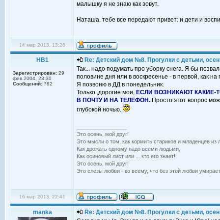
малышку я не знаю как зовут.
Наташа, тебе все передают привет: и дети и вос
14 мар 2013, 13:26
НВ1
Re: Детский дом №8. Прогулки с детьми, осень
Так... надо подумать про уборку снега. Я бы позва
Зарегистрирован:
29
половине дня или в воскресенье - в первой, как на 
фев 2004, 23:30
Сообщений:
782
Я позвоню в ДД в понедельник.
Только ,дорогие мои,
ЕСЛИ ВОЗНИКАЮТ КАКИЕ-Т
В ПОЧТУ И НА ТЕЛЕФОН.
Просто этот вопрос мож
глубокой ночью.
_________________
Это осень, мой друг!
Это мысли о том, как кормить стариков и младенцев из л
Как дрожать одному надо всеми людьми,
Как осиновый лист или ... кто его знает!
Это осень, мой друг!
Это слезы любви - ко всему, что без этой любви умирает
16 мар 2013, 22:41
manka
Re: Детский дом №8. Прогулки с детьми, осень