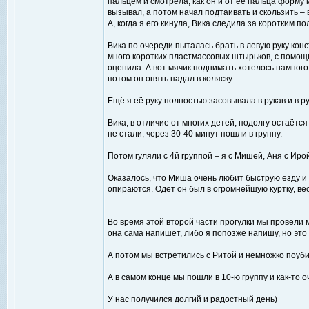
пальцем и смотрела, как он и от её пальца форму
вызывал, а потом начал подтаивать и скользить – 
А, когда я его кинула, Вика следила за коротким по
Вика по очереди пыталась брать в левую руку кон
много коротких пластмассовых штырьков, с помощ
оценила. А вот мячик поднимать хотелось намного 
потом он опять падал в коляску.
Ещё я её руку полностью засовывала в рукав и в ру
Вика, в отличие от многих детей, подолгу остаётся
не стали, через 30-40 минут пошли в группу.
Потом гуляли с 4й группой – я с Мишей, Аня с Иро
Оказалось, что Миша очень любит быструю езду и 
опираются. Одет он был в огромнейшую куртку, весь
Во время этой второй части прогулки мы провели
она сама напишет, либо я попозже напишу, но эт
А потом мы встретились с Ритой и немножко поуби
А в самом конце мы пошли в 10-ю группу и как-то 
У нас получился долгий и радостный день)