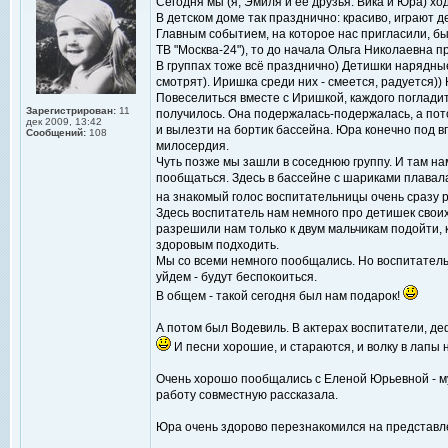
Сегодня мы (я, Эмиля и ее друзья: Вика и Юра) хо
В детском доме так празднично: красиво, играют 
Главным событием, на которое нас пригласили, бы
ТВ "Москва-24"), то до начала Ольга Николаевна 
В группах тоже всё празднично) Детишки нарядные.
смотрят). Иришка среди них - смеется, радуется)
Повеселиться вместе с Иришкой, каждого погладит
Зарегистрирован:
11
получилось. Она подержалась-подержалась, а пото
дек 2009, 13:42
и вылезти на бортик бассейна. Юра конечно под в
Сообщений:
108
милосердия.
Чуть позже мы зашли в соседнюю группу. И там н
пообщаться. Здесь в бассейне с шариками плавала
на знакомый голос воспитательницы очень сразу 
Здесь воспитатель нам немного про детишек своих 
разрешили нам только к двум мальчикам подойти,
здоровым подходить.
Мы со всеми немного пообщались. Но воспитательн
уйдем - будут беспокоиться.
В общем - такой сегодня был нам подарок!
А потом был Водевиль. В актерах воспитатели, де
И песни хорошие, и стараются, и волку в лапы н
Очень хорошо пообщались с Еленой Юрьевной - му
работу совместную рассказала.
Юра очень здорово перезнакомился на представле