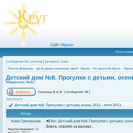
Сайт «Круга»
Регистраци
Сообщения без ответов
|
Активные темы
Список форумов
»
Дела давно минувших дней - Архив
»
Из проектов Круга
»
Прогр
Детский дом №8. Прогулки с детьми, осень
Модератор:
Ника
Страница
2
из
3
[ Сообщений: 38 ]
Для печати
Детский дом №8. Прогулки с детьми, осень 2012 - лето 2013.
Автор
Анна Григорьева
Re: Детский дом №8. Прогулки с детьми, осень
Берта, спасибо за рассказ...
Зарегистрирован:
31
янв 2011, 00:23