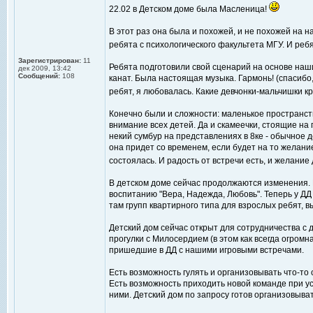
22.02 в Детском доме была Масленица!
В этот раз она была и похожей, и не похожей на
ребята с психологического факультета МГУ. И ре
Зарегистрирован:
11
Ребята подготовили свой сценарий на основе наш
дек 2009, 13:42
Сообщений:
108
канат. Была настоящая музыка. Гармонь! (спасибо
ребят, я любовалась. Какие девчонки-мальчишки кр
Конечно были и сложности: маленькое пространств
внимание всех детей. Да и скамеечки, стоящие на
некий сумбур на представлениях в 8ке - обычное 
она придет со временем, если будет на то желание
состоялась. И радость от встречи есть, и желани
В детском доме сейчас продолжаются изменения. И
воспитанию "Вера, Надежда, Любовь". Теперь у ДД
там групп квартирного типа для взрослых ребят, 
Детский дом сейчас открыт для сотрудничества с 
прогулки с Милосердием (в этом как всегда огромн
пришедшие в ДД с нашими игровыми встречами.
Есть возможность гулять и организовывать что-то
Есть возможность приходить новой команде при у
ними. Детский дом по запросу готов организовыва