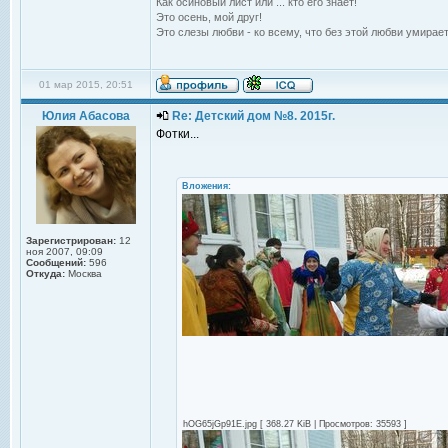
Как осиновый лист или ... кто его знает!
Это осень, мой друг!
Это слезы любви - ко всему, что без этой любви умирает
01 мар 2015, 20:51
Юлия Абасова
Re: Детский дом №8. 2015г.
Фотки...
Вложения:
Зарегистрирован:
12
ноя 2007, 09:09
Сообщений:
596
Откуда:
Москва
hOG65jGp91E.jpg [ 368.27 KiB | Просмотров: 35593 ]