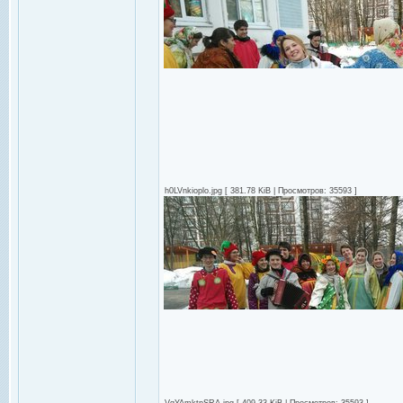
h0LVnkioplo.jpg [ 381.78 KiB | Просмотров: 35593 ]