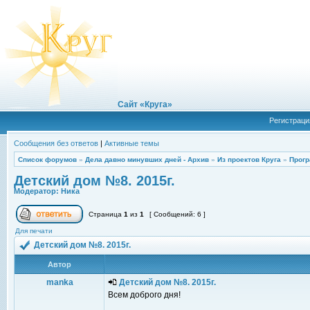
Сайт «Круга»
Регистраци
Сообщения без ответов
|
Активные темы
Список форумов
»
Дела давно минувших дней - Архив
»
Из проектов Круга
»
Прогр
Детский дом №8. 2015г.
Модератор:
Ника
Страница
1
из
1
[ Сообщений: 6 ]
Для печати
Детский дом №8. 2015г.
Автор
manka
Детский дом №8. 2015г.
Всем доброго дня!