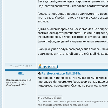
Весь детский дом передает огромный привет и спас
Пед. состав равняется и старается соответствова
А еще, теперь ведь и правда реализуется та идея,
что-то свое. У ребят теперь и свои игрушки есть,
это мое.
Димка Анахов впервые за несколько лет не попроси
возможность фотографировать. На стене ДД перед
очень интересные лица. Некоторых я узнала - это 
фотографов для детей с ограниченными возможно
В общем, у нас получилась радостная Масленичная
с зам. по воспитательной работе с Ольгой Никола
25 фев 2015, 09:22
НВ1
Re: Детский дом №8. 2015г.
Как хорошо!! Так хочется, чтобы в 8-ке было бол
Зарегистрирован:
29
прогулок с Милосердием (ведь всем деткам надо дв
фев 2004, 23:30
Сообщений:
782
поддержка, помощники. Скучаю по всем, жаль, что н
_________________
Это осень, мой друг!
Это мысли о том, как кормить стариков и младенцев из л
Как дрожать одному надо всеми людьми,