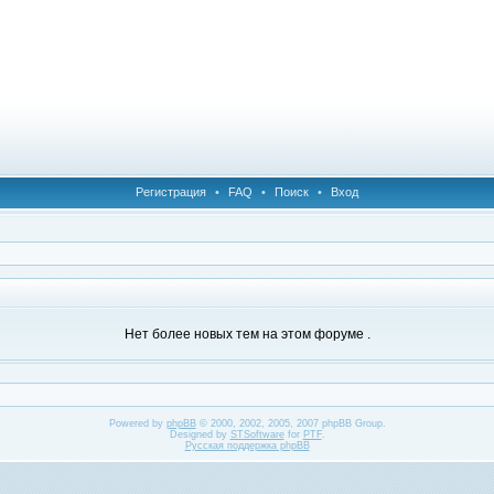
Регистрация
•
FAQ
•
Поиск
•
Вход
Нет более новых тем на этом форуме .
Powered by
phpBB
© 2000, 2002, 2005, 2007 phpBB Group.
Designed by
STSoftware
for
PTF
.
Русская поддержка phpBB