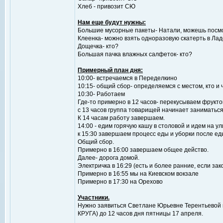
Хлеб - привозит СЮ
Нам еще будут нужны:
Большие мусорные пакеты- Натали, можешь посмо
Клеенка- можно взять одноразовую скатерть в Ла
Дощечка- кто?
Большая пачка влажных салфеток- кто?
Примерный план дня:
10:00- встречаемся в Переделкино
10:15- общий сбор- определяемся с местом, кто и 
10:30- Работаем
Где-то примерно в 12 часов- перекусываем фрукт
с 13 часов группа товарищей начинает заниматься
К 14 часам работу завершаем.
14:00 - едим горячую кашу в столовой и идем на ул
к 15:30 завершаем процесс еды и уборки после ед
Общий сбор.
Примерно в 16:00 завершаем общее действо.
Далее- дорога домой.
Электричка в 16:29 (есть и более ранние, если з
Примерно в 16:55 мы на Киевском вокзале
Примерно в 17:30 на Орехово
Участники.
Нужно заявиться Светлане Юрьевне Терентьевой п
КРУГА) до 12 часов дня пятницы 17 апреля.