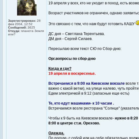
19 апреля у всех, кто не уходит в поход, есть во
Возраст участников не ограничен, однако заявитьс
Зарегистрирован:
28
Это связано с тем, что нам будут готовить КАШУ
фев 2004, 12:52
Сообщений:
3625
Откуда:
планета Земля
ДС дня – Светлана Терентьева.
или?
ДМ дня - Сергей Силаев.
Пересылаю всем текст СЮ по Сбор-дню:
Орг.вопросы по сбор-дню
Когда и где?
19 апреля в воскресенье.
Встречаемся в 9:00 на Киевском вокзале
возле т
важно с какой ветки), на улице налево, чуть прой
Едем электричкой в 9:12 (запасные еще есть)
Те, кто едут машинами- к 10 часам .
Встречаемся возле ресторана "Солнце" (указатель
Чтобы к 9 быть на Киевском вокзале-
нужно в 8:20
8:00 в центре ст.м. Орехово.
Одежда.
По погоде- с собой или на себе обязательно долж