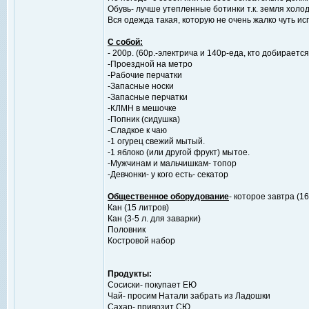
Обувь- лучше утепленные ботинки т.к. земля холод
Вся одежда такая, которую не очень жалко чуть исп
С собой:
- 200р. (60р.-электрича и 140р-еда, кто добирается
-Проездной на метро
-Рабочие перчатки
-Запасные носки
-Запасные перчатки
-КЛМН в мешочке
-Попник (сидушка)
-Сладкое к чаю
-1 огурец свежий мытый.
-1 яблоко (или другой фрукт) мытое.
-Мужчинам и мальчишкам- топор
-Девчонки- у кого есть- секатор
Общественное оборудование
- которое завтра (
Кан (15 литров)
Кан (3-5 л. для заварки)
Половник
Костровой набор
Продукты:
Сосиски- покупает ЕЮ
Чай- просим Натали забрать из Ладошки
Сахар- привозит СЮ