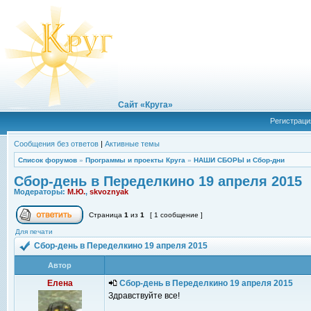
Сайт «Круга»
Регистраци
Сообщения без ответов
|
Активные темы
Список форумов
»
Программы и проекты Круга
»
НАШИ СБОРЫ и Сбор-дни
Сбор-день в Переделкино 19 апреля 2015
Модераторы:
М.Ю.
,
skvoznyak
Страница
1
из
1
[ 1 сообщение ]
Для печати
Сбор-день в Переделкино 19 апреля 2015
Автор
Елена
Сбор-день в Переделкино 19 апреля 2015
Здравствуйте все!