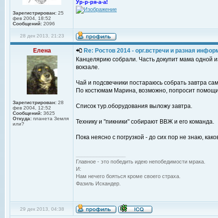
Ур-р-ря-а-а!
Зарегистрирован:
25
фев 2004, 18:52
Сообщений:
2096
28 дек 2013, 21:23
Елена
Re: Ростов 2014 - орг.встречи и разная инфо
Канцелярию собрали. Часть докупит мама одной и
вокзале.
Чай и подсвечники постараюсь собрать завтра сам
По костюмам Марина, возможно, попросит помощи
Зарегистрирован:
28
Список тур.оборудования выложу завтра.
фев 2004, 12:52
Сообщений:
3625
Откуда:
планета Земля
Технику и "пикники" собирают ВВЖ и его команда.
или?
Пока неясно с погрузкой - до сих пор не знаю, како
_________________
Главное - это победить идею непобедимости мрака.
И:
Нам нечего бояться кроме своего страха.
Фазиль Искандер.
29 дек 2013, 04:38