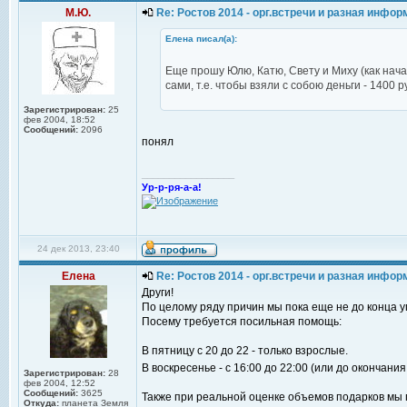
М.Ю.
Re: Ростов 2014 - орг.встречи и разная инфо
Елена писал(а):
Еще прошу Юлю, Катю, Свету и Миху (как нач
сами, т.е. чтобы взяли с собою деньги - 1400 р
Зарегистрирован:
25
фев 2004, 18:52
Сообщений:
2096
понял
_________________
Ур-р-ря-а-а!
24 дек 2013, 23:40
Елена
Re: Ростов 2014 - орг.встречи и разная инфо
Други!
По целому ряду причин мы пока еще не до конца у
Посему требуется посильная помощь:
В пятницу с 20 до 22 - только взрослые.
В воскресенье - с 16:00 до 22:00 (или до окончан
Зарегистрирован:
28
фев 2004, 12:52
Сообщений:
3625
Также при реальной оценке объемов подарков мы п
Откуда:
планета Земля