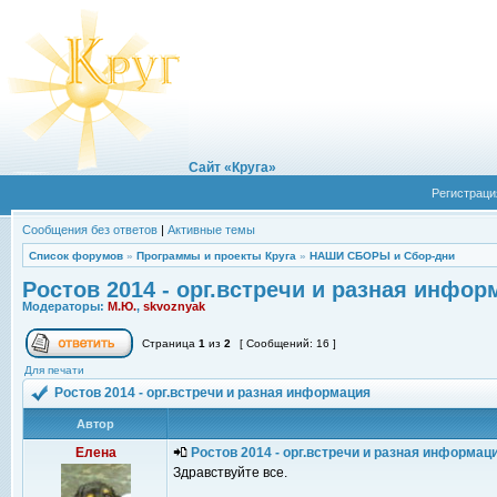
Сайт «Круга»
Регистраци
Сообщения без ответов
|
Активные темы
Список форумов
»
Программы и проекты Круга
»
НАШИ СБОРЫ и Сбор-дни
Ростов 2014 - орг.встречи и разная инфор
Модераторы:
М.Ю.
,
skvoznyak
Страница
1
из
2
[ Сообщений: 16 ]
Для печати
Ростов 2014 - орг.встречи и разная информация
Автор
Елена
Ростов 2014 - орг.встречи и разная информац
Здравствуйте все.