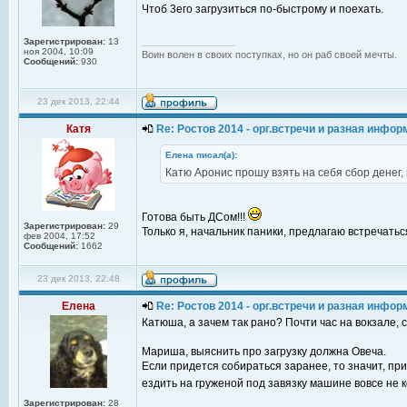
Чтоб 3его загрузиться по-быстрому и поехать.
_________________
Зарегистрирован:
13
ноя 2004, 10:09
Воин волен в своих поступках, но он раб своей мечты.
Сообщений:
930
23 дек 2013, 22:44
Катя
Re: Ростов 2014 - орг.встречи и разная инфо
Елена писал(а):
Катю Аронис прошу взять на себя сбор денег, п
Готова быть ДСом!!!
Зарегистрирован:
29
Только я, начальник паники, предлагаю встречаться
фев 2004, 17:52
Сообщений:
1662
23 дек 2013, 22:48
Елена
Re: Ростов 2014 - орг.встречи и разная инфо
Катюша, а зачем так рано? Почти час на вокзале, с
Мариша, выяснить про загрузку должна Овеча.
Если придется собираться заранее, то значит, прид
ездить на груженой под завязку машине вовсе не
Зарегистрирован:
28