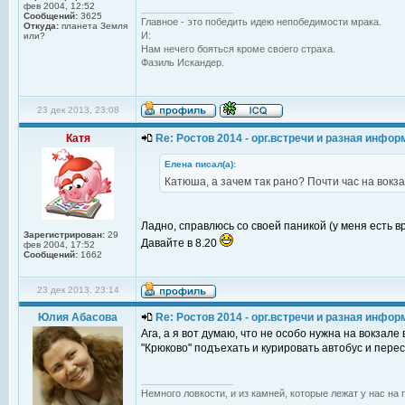
фев 2004, 12:52
_________________
Сообщений:
3625
Главное - это победить идею непобедимости мрака.
Откуда:
планета Земля
И:
или?
Нам нечего бояться кроме своего страха.
Фазиль Искандер.
23 дек 2013, 23:08
Катя
Re: Ростов 2014 - орг.встречи и разная инфо
Елена писал(а):
Катюша, а зачем так рано? Почти час на вокзал
Ладно, справлюсь со своей паникой (у меня есть в
Зарегистрирован:
29
Давайте в 8.20
фев 2004, 17:52
Сообщений:
1662
23 дек 2013, 23:14
Юлия Абасова
Re: Ростов 2014 - орг.встречи и разная инфо
Ага, а я вот думаю, что не особо нужна на вокзале
"Крюково" подъехать и курировать автобус и переса
_________________
Немного ловкости, и из камней, которые лежат у нас на 