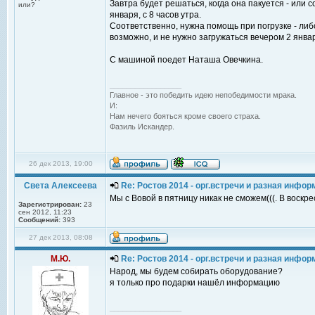
Завтра будет решаться, когда она пакуется - или с
или?
января, с 8 часов утра.
Соответственно, нужна помощь при погрузке - ли
возможно, и не нужно загружаться вечером 2 января
С машиной поедет Наташа Овечкина.
_________________
Главное - это победить идею непобедимости мрака.
И:
Нам нечего бояться кроме своего страха.
Фазиль Искандер.
26 дек 2013, 19:00
Света Алексеева
Re: Ростов 2014 - орг.встречи и разная инфо
Мы с Вовой в пятницу никак не сможем(((. В воскр
Зарегистрирован:
23
сен 2012, 11:23
Сообщений:
393
27 дек 2013, 08:08
М.Ю.
Re: Ростов 2014 - орг.встречи и разная инфо
Народ, мы будем собирать оборудование?
я только про подарки нашёл информацию
_________________