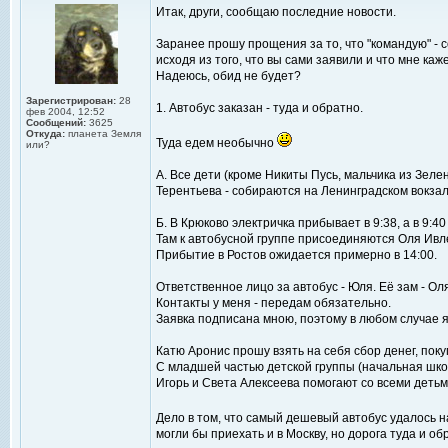
Итак, други, сообщаю последние новости.
Заранее прошу прощения за то, что "командую" - 
исходя из того, что вы сами заявили и что мне каж
Надеюсь, обид не будет?
Зарегистрирован:
28
1. Автобус заказан - туда и обратно.
фев 2004, 12:52
Сообщений:
3625
Откуда:
планета Земля
Туда едем необычно
или?
А. Все дети (кроме Никиты Пусь, мальчика из Зел
Терентьева - собираются на Ленинградском вокзале 
Б. В Крюково электричка прибывает в 9:38, а в 9:4
Там к автобусной группе присоединяются Оля Ивле
Прибытие в Ростов ожидается примерно в 14:00.
Ответственное лицо за автобус - Юля. Её зам - Ол
Контакты у меня - передам обязательно.
Заявка подписана мною, поэтому в любом случае я
Катю Аронис прошу взять на себя сбор денег, покуп
С младшей частью детской группы (начальная шко
Игорь и Света Алексеева помогают со всеми детьми
Дело в том, что самый дешевый автобус удалось 
могли бы приехать и в Москву, но дорога туда и об