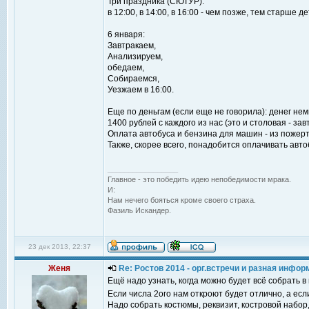
Три праздника (СЮТУР):
в 12:00, в 14:00, в 16:00 - чем позже, тем старше де
6 января:
Завтракаем,
Анализируем,
обедаем,
Собираемся,
Уезжаем в 16:00.
Еще по деньгам (если еще не говорила): денег нем
1400 рублей с каждого из нас (это и столовая - зав
Оплата автобуса и бензина для машин - из пожер
Также, скорее всего, понадобится оплачивать авто
_________________
Главное - это победить идею непобедимости мрака.
И:
Нам нечего бояться кроме своего страха.
Фазиль Искандер.
23 дек 2013, 22:37
Женя
Re: Ростов 2014 - орг.встречи и разная инфо
Ещё надо узнать, когда можно будет всё собрать в
Если числа 2ого нам откроют будет отлично, а есл
Надо собрать костюмы, реквизит, костровой набор,