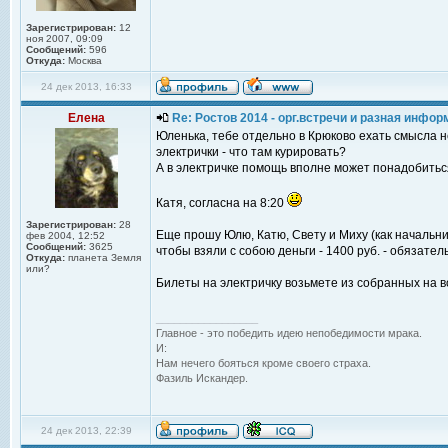
Зарегистрирован:
12
ноя 2007, 09:09
Сообщений:
596
Откуда:
Москва
24 дек 2013, 16:33
Елена
Re: Ростов 2014 - орг.встречи и разная инфо
Юленька, тебе отдельно в Крюково ехать смысла н
электрички - что там курировать?
А в электричке помощь вполне может понадобиться
Катя, согласна на 8:20
Зарегистрирован:
28
Еще прошу Юлю, Катю, Свету и Миху (как начальни
фев 2004, 12:52
Сообщений:
3625
чтобы взяли с собою деньги - 1400 руб. - обязател
Откуда:
планета Земля
или?
Билеты на электричку возьмете из собранных на в
_________________
Главное - это победить идею непобедимости мрака.
И:
Нам нечего бояться кроме своего страха.
Фазиль Искандер.
24 дек 2013, 22:39