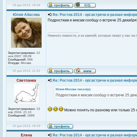
19 дек 2013, 19:44
Юлия Абасова
Re: Ростов 2014 - орг.встречи и разная инфо
Подросткам и кексам сообщу о встрече 25 декабря)
_________________
Немного ловкости, и из камней, которые лежат у нас на 
Зарегистрирован:
12
ноя 2007, 09:09
Сообщений:
596
Откуда:
Москва
20 дек 2013, 11:53
Светланка
Re: Ростов 2014 - орг.встречи и разная инфо
Юлия-Москва писал(а):
Подросткам и кексам сообщу о встрече 25 дек
Зарегистрирован:
13
Можно понять по разному или только 25
апр 2004, 21:10
Сообщений:
1889
20 дек 2013, 18:19
Елена
Re: Ростов 2014 - орг.встречи и разная инфо