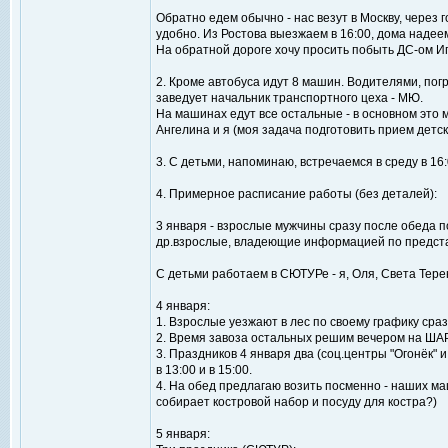
Обратно едем обычно - нас везут в Москву, через 
удобно. Из Ростова выезжаем в 16:00, дома надеемс
На обратной дороге хочу просить побыть ДС-ом И
2. Кроме автобуса идут 8 машин. Водителями, погр
заведует начальник транспортного цеха - МЮ.
На машинах едут все остальные - в основном это 
Ангелина и я (моя задача подготовить прием детск
3. С детьми, напоминаю, встречаемся в среду в 16:
4. Примерное расписание работы (без деталей):
3 января - взрослые мужчины сразу после обеда по
др.взрослые, владеющие информацией по предст
С детьми работаем в СЮТУРе - я, Оля, Света Тере
4 января:
1. Взрослые уезжают в лес по своему графику сразу
2. Время завоза остальных решим вечером на ША
3. Праздников 4 января два (соц.центры "Огонёк" и 
в 13:00 и в 15:00.
4. На обед предлагаю возить посменно - наших маш
собирает костровой набор и посуду для костра?)
5 января: