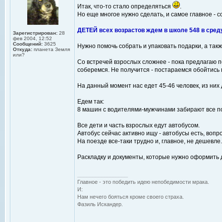
Итак, что-то стало определяться
.
Но еще многое нужно сделать, и самое главное - с
ДЕТЕЙ всех возрастов ждем в школе 548 в сред
Зарегистрирован:
28
фев 2004, 12:52
Сообщений:
3625
Нужно помочь собрать и упаковать подарки, а такж
Откуда:
планета Земля
или?
Со встречей взрослых сложнее - пока предлагаю п
соберемся. Не получится - постараемся обойтись 
На данный момент нас едет 45-46 человек, из них 
Едем так:
8 машин с водителями-мужчинами забирают все под
Все дети и часть взрослых едут автобусом.
Автобус сейчас активно ищу - автобусы есть, вопр
На поезде все-таки трудно и, главное, не дешевле.
Раскладку и документы, которые нужно оформить 
_________________
Главное - это победить идею непобедимости мрака.
И:
Нам нечего бояться кроме своего страха.
Фазиль Искандер.