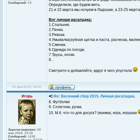
Сообщений:
15
Определили, где будем жить.
21 и 22 марта мы ночуем в Ладошке, а 23-25 марта
Вот личная раскладка:
1.Спальник.
2.Пенка.
3.Рюкзак.
4.Умывалка(зубная щетка и паста, расческа, мале
5.Сменка.
6.Одежда по погоде.
7.Трусы, носки.
8...
Смотрите и добавляйте, вдруг я чего упустила
15 фев 2015, 18:32
Игорь
Re: Весенний сбор 2015. Личная раскладка.
8. Футболки
9. Сплетник, ручка
10. М.б. что-то для досуга? (книжка, игра, игрушка
Зарегистрирован:
30
мар 2004, 23:29
Сообщений:
1438
Откуда:
Москва (СССР,