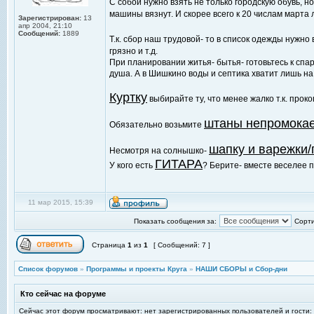
С собой нужно взять не только городскую обувь, н
машины вязнут. И скорее всего к 20 числам марта 
Зарегистрирован:
13
апр 2004, 21:10
Сообщений:
1889
Т.к. сбор наш трудовой- то в список одежды нужно
грязно и т.д.
При планировании житья- бытья- готовьтесь к спар
душа. А в Шишкино воды и септика хватит лишь на 
Куртку
выбирайте ту, что менее жалко т.к. проко
штаны непромока
Обязательно возьмите
шапку и варежки/
Несмотря на солнышко-
ГИТАРА
У кого есть
? Берите- вместе веселее 
11 мар 2015, 15:39
Показать сообщения за:
Сорти
Страница
1
из
1
[ Сообщений: 7 ]
Список форумов
»
Программы и проекты Круга
»
НАШИ СБОРЫ и Сбор-дни
Кто сейчас на форуме
Сейчас этот форум просматривают: нет зарегистрированных пользователей и гости: