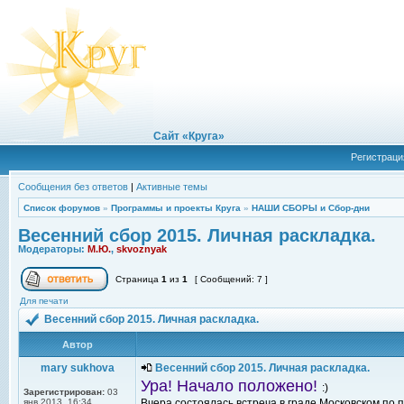
Сайт «Круга»
Регистраци
Сообщения без ответов
|
Активные темы
Список форумов
»
Программы и проекты Круга
»
НАШИ СБОРЫ и Сбор-дни
Весенний сбор 2015. Личная раскладка.
Модераторы:
М.Ю.
,
skvoznyak
Страница
1
из
1
[ Сообщений: 7 ]
Для печати
Весенний сбор 2015. Личная раскладка.
Автор
mary sukhova
Весенний сбор 2015. Личная раскладка.
Ура! Начало положено!
:)
Зарегистрирован:
03
янв 2013, 16:34
Вчера состоялась встреча в граде Московском по п