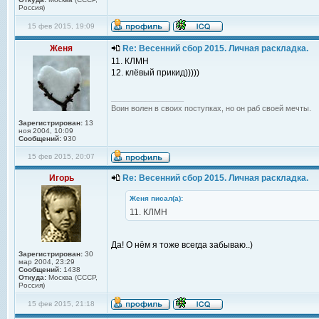
Россия)
15 фев 2015, 19:09
Женя
Re: Весенний сбор 2015. Личная раскладка.
11. КЛМН
12. клёвый прикид)))))
_________________
Воин волен в своих поступках, но он раб своей мечты.
Зарегистрирован:
13
ноя 2004, 10:09
Сообщений:
930
15 фев 2015, 20:07
Игорь
Re: Весенний сбор 2015. Личная раскладка.
Женя писал(а):
11. КЛМН
Да! О нём я тоже всегда забываю..)
Зарегистрирован:
30
мар 2004, 23:29
Сообщений:
1438
Откуда:
Москва (СССР,
Россия)
15 фев 2015, 21:18