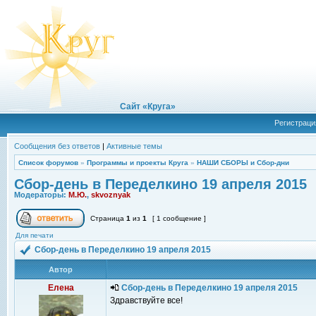
Сайт «Круга»
Регистраци
Сообщения без ответов
|
Активные темы
Список форумов
»
Программы и проекты Круга
»
НАШИ СБОРЫ и Сбор-дни
Сбор-день в Переделкино 19 апреля 2015
Модераторы:
М.Ю.
,
skvoznyak
Страница
1
из
1
[ 1 сообщение ]
Для печати
Сбор-день в Переделкино 19 апреля 2015
Автор
Елена
Сбор-день в Переделкино 19 апреля 2015
Здравствуйте все!