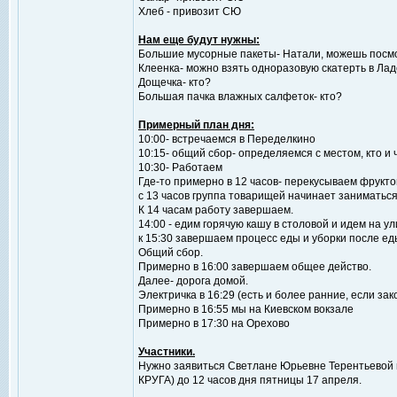
Хлеб - привозит СЮ
Нам еще будут нужны:
Большие мусорные пакеты- Натали, можешь посмо
Клеенка- можно взять одноразовую скатерть в Ла
Дощечка- кто?
Большая пачка влажных салфеток- кто?
Примерный план дня:
10:00- встречаемся в Переделкино
10:15- общий сбор- определяемся с местом, кто и 
10:30- Работаем
Где-то примерно в 12 часов- перекусываем фрукт
с 13 часов группа товарищей начинает заниматься
К 14 часам работу завершаем.
14:00 - едим горячую кашу в столовой и идем на ул
к 15:30 завершаем процесс еды и уборки после ед
Общий сбор.
Примерно в 16:00 завершаем общее действо.
Далее- дорога домой.
Электричка в 16:29 (есть и более ранние, если з
Примерно в 16:55 мы на Киевском вокзале
Примерно в 17:30 на Орехово
Участники.
Нужно заявиться Светлане Юрьевне Терентьевой п
КРУГА) до 12 часов дня пятницы 17 апреля.