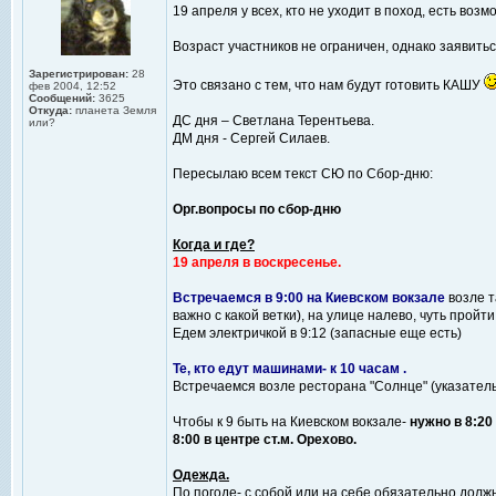
19 апреля у всех, кто не уходит в поход, есть во
Возраст участников не ограничен, однако заявитьс
Зарегистрирован:
28
Это связано с тем, что нам будут готовить КАШУ
фев 2004, 12:52
Сообщений:
3625
Откуда:
планета Земля
ДС дня – Светлана Терентьева.
или?
ДМ дня - Сергей Силаев.
Пересылаю всем текст СЮ по Сбор-дню:
Орг.вопросы по сбор-дню
Когда и где?
19 апреля в воскресенье.
Встречаемся в 9:00 на Киевском вокзале
возле т
важно с какой ветки), на улице налево, чуть прой
Едем электричкой в 9:12 (запасные еще есть)
Те, кто едут машинами- к 10 часам .
Встречаемся возле ресторана "Солнце" (указатель
Чтобы к 9 быть на Киевском вокзале-
нужно в 8:20
8:00 в центре ст.м. Орехово.
Одежда.
По погоде- с собой или на себе обязательно долж