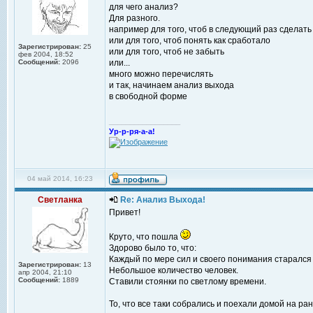
для чего анализ?
Для разного.
например для того, чтоб в следующий раз сделать
или для того, чтоб понять как сработало
Зарегистрирован:
25
или для того, чтоб не забыть
фев 2004, 18:52
Сообщений:
2096
или...
много можно перечислять
и так, начинаем анализ выхода
в свободной форме
_________________
Ур-р-ря-а-а!
04 май 2014, 16:23
Светланка
Re: Анализ Выхода!
Привет!
Круто, что пошла
Здорово было то, что:
Каждый по мере сил и своего понимания старался 
Зарегистрирован:
13
Небольшое количество человек.
апр 2004, 21:10
Сообщений:
1889
Ставили стоянки по светлому времени.
То, что все таки собрались и поехали домой на ра