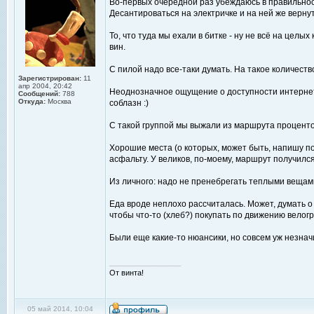
Во-первых очередной раз убеждаюсь в правильнос
Десантироваться на электричке и на ней же вернут
То, что туда мы ехали в битке - ну не всё на цел
вин.
С пилой надо все-таки думать. На такое количеств
Зарегистрирован:
11
апр 2004, 20:42
Неоднозначное ощущение о доступности интернета:
Сообщений:
788
Откуда:
Москва
соблазн :)
С такой группой мы выжали из маршрута проценто
Хорошие места (о которых, может быть, напишу по
асфальту. У великов, по-моему, маршрут получилс
Из личного: надо не пренебрегать теплыми вещам
Еда вроде неплохо рассчиталась. Может, думать о 
чтобы что-то (хлеб?) покупать по движению велог
Были еще какие-то нюансики, но совсем уж незна
_________________
От винта!
05 май 2014, 10:04