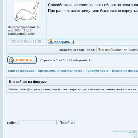
Спасибо за пояснение, не всех оборотов речи зн
Про раннюю электричку- мне было важно вернутьс
Зарегистрирован:
13
апр 2004, 21:10
Сообщений:
1889
05 май 2014, 22:26
Показать сообщения за:
Сорти
Страница
1
из
1
[ Сообщений: 7 ]
Список форумов
»
Программы и проекты Круга
»
ТурКлуб Круга
»
Весенние поход
Кто сейчас на форуме
Сейчас этот форум просматривают: нет зарегистрированных пользователей и гости:
Найти:
Powered by
phpBB
Desig
Ру