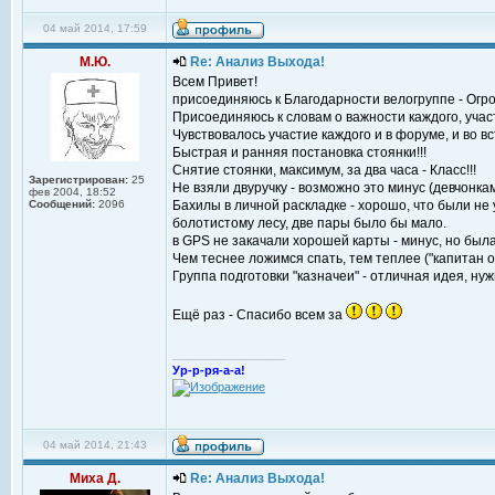
04 май 2014, 17:59
М.Ю.
Re: Анализ Выхода!
Всем Привет!
присоединяюсь к Благодарности велогруппе - Огр
Присоединяюсь к словам о важности каждого, участ
Чувствовалось участие каждого и в форуме, и во в
Быстрая и ранняя постановка стоянки!!!
Снятие стоянки, максимум, за два часа - Класс!!!
Зарегистрирован:
25
Не взяли двуручку - возможно это минус (девчонка
фев 2004, 18:52
Сообщений:
2096
Бахилы в личной раскладке - хорошо, что были не 
болотистому лесу, две пары было бы мало.
в GPS не закачали хорошей карты - минус, но был
Чем теснее ложимся спать, тем теплее ("капитан о
Группа подготовки "казначеи" - отличная идея, нуж
Ещё раз - Спасибо всем за
_________________
Ур-р-ря-а-а!
04 май 2014, 21:43
Миха Д.
Re: Анализ Выхода!