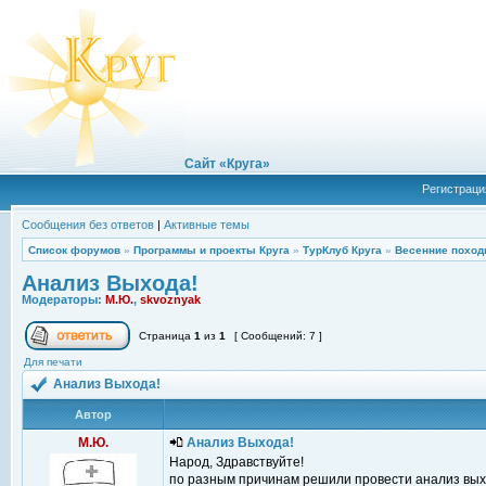
Сайт «Круга»
Регистраци
Сообщения без ответов
|
Активные темы
Список форумов
»
Программы и проекты Круга
»
ТурКлуб Круга
»
Весенние поход
Анализ Выхода!
Модераторы:
М.Ю.
,
skvoznyak
Страница
1
из
1
[ Сообщений: 7 ]
Для печати
Анализ Выхода!
Автор
М.Ю.
Анализ Выхода!
Народ, Здравствуйте!
по разным причинам решили провести анализ вых