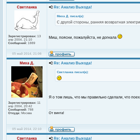
Светланка
Re: Анализ Выхода!
Миха Д. писал(а):
С другой стороны, ранняя возвратная электри
Зарегистрирован:
13
Миш, поясни, пожалуйста, не догнала
апр 2004, 21:10
Сообщений:
1889
05 май 2014, 21:06
Миха Д.
Re: Анализ Выхода!
Светланка писал(а):
Я о том лишь, что мы правильно сделали, что поех
Зарегистрирован:
11
апр 2004, 20:42
_________________
Сообщений:
788
От винта!
Откуда:
Москва
05 май 2014, 22:10
Светланка
Re: Анализ Выхода!