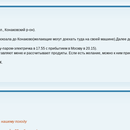
., Конаковский р-он).
го вокзала до Конаково(желающие могут доехать туда на своей машине).Далее
-паром-электричка в 17.55 с прибытием в Москву в 20.15).
оставляют меню и рассчитывают продукты. Если есть желание, можно к ним пр
К.
о нашему походу