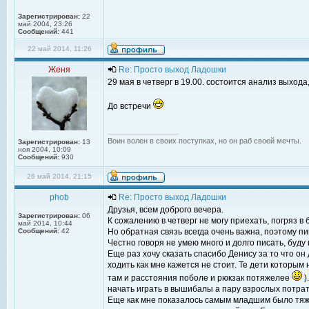
Зарегистрирован:
22
май 2004, 23:26
Сообщений:
441
22 май 2014, 11:26
Женя
Re: Просто выход Ладошки
29 мая в четверг в 19.00. состоится анализ выхода
До встречи
_________________
Воин волен в своих поступках, но он раб своей мечты.
Зарегистрирован:
13
ноя 2004, 10:09
Сообщений:
930
26 май 2014, 21:15
phob
Re: Просто выход Ладошки
Друзья, всем доброго вечера.
Зарегистрирован:
06
К сожалению в четверг не могу приехать, погряз в
май 2014, 10:44
Сообщений:
42
Но обратная связь всегда очень важна, поэтому пи
Честно говоря не умею много и долго писать, буду
Еще раз хочу сказать спасибо Денису за то что о
ходить как мне кажется не стоит. Те дети которым 
там и расстояния поболе и рюкзак потяжелее
)
начать играть в вышибалы а пару взрослых потрат
Еще как мне показалось самым младшим было тяжело