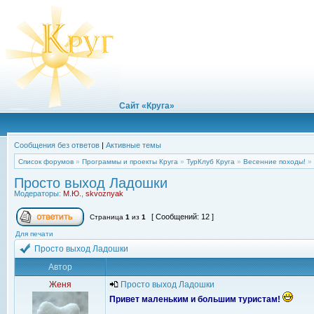
Сайт «Круга»
Сообщения без ответов
|
Активные темы
Список форумов
»
Программы и проекты Круга
»
ТурКлуб Круга
»
Весенние походы!
»
Просто выход Ладошки
Модераторы:
М.Ю.
,
skvoznyak
[ Сообщений: 12 ]
Страница
1
из
1
Для печати
Просто выход Ладошки
Автор
Женя
Просто выход Ладошки
Привет маленьким и большим туристам!