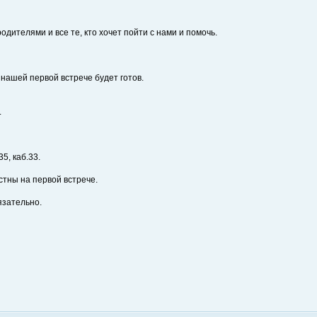
одителями и все те, кто хочет пойти с нами и помочь.
 нашей первой встрече будет готов.
.
5, каб.33.
стны на первой встрече.
язательно.