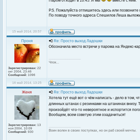
Паром отходит в 10.45. И мы
вместе с ним.
P.S. Пожалуйста отпишитесь здесь или позвоните м
По поводу точного адреса Спешилов Леша выложи
15 май 2014, 20:57
Проня
Re: Просто выход Ладошки
Обозначила место встречи у парома на Яндекс-ка
_________________
Чпок...
Зарегистрирован:
22
окт 2004, 23:46
Сообщений:
1096
16 май 2014, 13:25
Женя
Re: Просто выход Ладошки
Хотела тут ещё вот о чём написать - дело в том, 
длинных штанах с резинками на штанинах внизу. Т
произойдёт что-то невероятное и испортится пог
Вообщем, всем советую этим озадачиться!
Зарегистрирован:
13
_________________
ноя 2004, 10:09
Воин волен в своих поступках, но он раб своей мечты.
Сообщений:
930