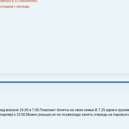
вской в 33 кабинете).
ставом с детьми.
ад.вокзале 24.05 в 7.00.Покупают билеты на свою семью.В 7.25 идем и грузимся
 парому) к 10.00.Можно раньше,но не позже(надо занять очередь на паром,ес