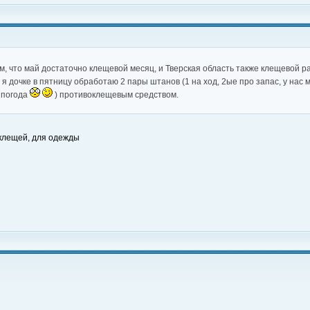
ом, что май достаточно клещевой месяц, и Тверская область также клещевой р
 я дочке в пятницу обработаю 2 пары штанов (1 на ход, 2ые про запас, у нас
 погода
) противоклещевым средством.
 клещей, для одежды