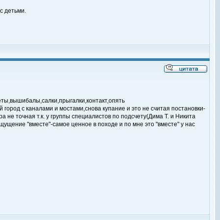
с детьми.
феты,вышибалы,салки,прыгалки,контакт,опять
й город с каналами и мостами,снова купание и это не считая постановки-
 не точная т.к. у группы специалистов по подсчету(Дима Т. и Никита
ущение "вместе"-самое ценное в походе и по мне это "вместе" у нас