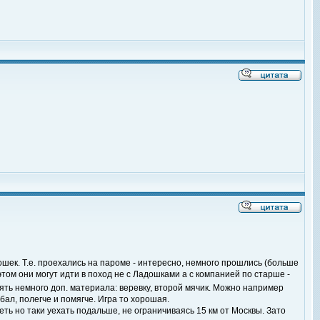
шек. Т.е. проехались на пароме - интересно, немного прошлись (больше
 этом они могут идти в поход не с Ладошками а с компанией по старше -
ять немного доп. материала: веревку, второй мячик. Можно например
ал, полегче и помягче. Игра то хорошая.
ть но таки уехать подальше, не ограничиваясь 15 км от Москвы. Зато