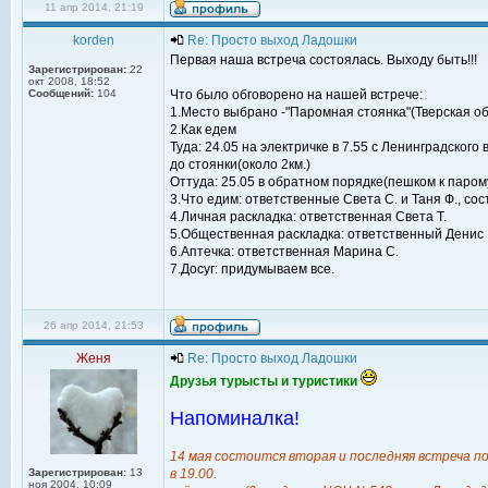
11 апр 2014, 21:19
korden
Re: Просто выход Ладошки
Первая наша встреча состоялась. Выходу быть!!!
Зарегистрирован:
22
окт 2008, 18:52
Сообщений:
104
Что было обговорено на нашей встрече:
1.Место выбрано -"Паромная стоянка"(Тверская обл
2.Как едем
Туда: 24.05 на электричке в 7.55 с Ленинградско
до стоянки(около 2км.)
Оттуда: 25.05 в обратном порядке(пешком к парому
3.Что едим: ответственные Света С. и Таня Ф., с
4.Личная раскладка: ответственная Света Т.
5.Общественная раскладка: ответственный Денис 
6.Аптечка: ответственная Марина С.
7.Досуг: придумываем все.
26 апр 2014, 21:53
Женя
Re: Просто выход Ладошки
Друзья турысты и туристики
Напоминалка!
14 мая состоится вторая и последняя встреча п
Зарегистрирован:
13
в 19.00.
ноя 2004, 10:09