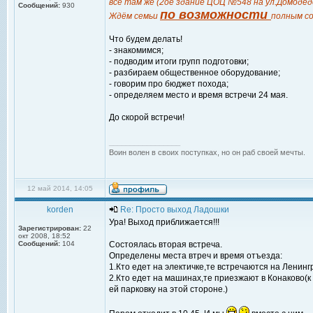
всё там же (2ое здание ЦОЦ №548 на ул.Домодедо
Сообщений:
930
по возможности
Ждём семьи
полным со
Что будем делать!
- знакомимся;
- подводим итоги групп подготовки;
- разбираем общественное оборудование;
- говорим про бюджет похода;
- определяем место и время встречи 24 мая.
До скорой встречи!
_________________
Воин волен в своих поступках, но он раб своей мечты.
12 май 2014, 14:05
korden
Re: Просто выход Ладошки
Ура! Выход приближается!!!
Зарегистрирован:
22
окт 2008, 18:52
Сообщений:
104
Состоялась вторая встреча.
Определены места втреч и время отъезда:
1.Кто едет на электичке,те встречаются на Ленингр
2.Кто едет на машинах,те приезжают в Конаково(к
ей парковку на этой стороне.)