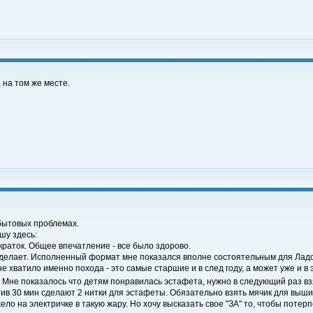
, на том же месте.
 бытовых проблемах.
шу здесь:
 краток. Общее впечатление - все было здорово.
н делает. Исполненный формат мне показался вполне состоятельным для Ладо
не хватило именно похода - это самые старшие и в след году, а может уже и в
. Мне показалось что детям понравилась эстафета, нужно в следующий раз вз
ив 30 мин сделают 2 нитки для эстафеты. Обязательно взять мячик для вышиб
 на электричке в такую жару. Но хочу высказать свое "ЗА" то, чтобы потерпе