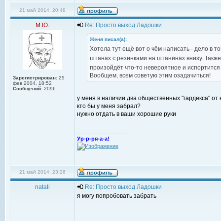
21 май 2014, 20:48
М.Ю.
Re: Просто выход Ладошки
Женя писал(а):
Хотела тут ещё вот о чём написать - дело в т
штанах с резинками на штанинах внизу. Также
произойдёт что-то невероятное и испортится
Вообщем, всем советую этим озадачиться!
Зарегистрирован:
25
фев 2004, 18:52
Сообщений:
2096
у меня в наличии два общественных "гардекса" от
кто бы у меня забрал?
нужно отдать в ваши хорошие руки
_________________
Ур-р-ря-а-а!
21 май 2014, 23:26
natali
Re: Просто выход Ладошки
я могу попробовать забрать