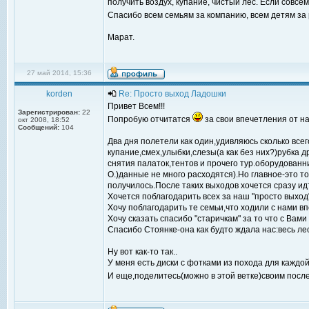
получить воздух, купание, чистый лес. Если совсе
Спасибо всем семьям за компанию, всем детям за 
Марат.
27 май 2014, 15:36
korden
Re: Просто выход Ладошки
Привет Всем!!!
Зарегистрирован:
22
Попробую отчитатся
за свои впечетления от н
окт 2008, 18:52
Сообщений:
104
Два дня полетели как один,удивляюсь сколько все
купание,смех,улыбки,слезы(а как без них?)рубка д
снятия палаток,тентов и прочего тур.оборудованни
О.)данные не много расходятся).Но главное-это т
получилось.После таких выходов хочется сразу идт
Хочется поблагодарить всех за наш "просто выхо
Хочу поблагодарить те семьи,что ходили с нами в
Хочу сказать спасибо "старичкам" за то что с Вам
Спасибо Стоянке-она как будто ждала нас:весь ле
Ну вот как-то так..
У меня есть диски с фотками из похода для каждо
И еще,поделитесь(можно в этой ветке)своим посл