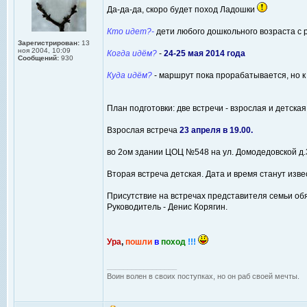
Да-да-да, скоро будет поход Ладошки
Кто идет?-
дети любого дошкольного возраста с р
Зарегистрирован:
13
ноя 2004, 10:09
Когда идём?
-
24-25 мая 2014 года
Сообщений:
930
Куда идём?
- маршрут пока прорабатывается, но к
План подготовки: две встречи - взрослая и детская
Взрослая встреча
23 апреля в 19.00.
во 2ом здании ЦОЦ №548 на ул. Домодедовской д.3
Вторая встреча детская. Дата и время станут изве
Присутствие на встречах представителя семьи об
Руководитель - Денис Корягин.
Ура
,
пошли
в
поход
!!!
_________________
Воин волен в своих поступках, но он раб своей мечты.