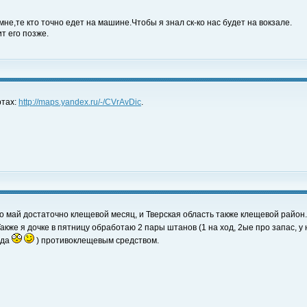
не,те кто точно едет на машине.Чтобы я знал ск-ко нас будет на вокзале.
т его позже.
ртах:
http://maps.yandex.ru/-/CVrAvDic
.
что май достаточно клещевой месяц, и Тверская область также клещевой район.
акже я дочке в пятницу обработаю 2 пары штанов (1 на ход, 2ые про запас, у
ода
) противоклещевым средством.