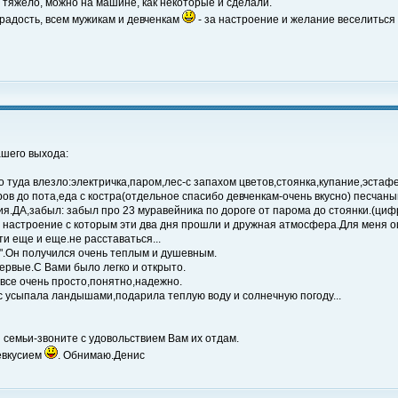
м тяжело, можно на машине, как некоторые и сделали.
радость, всем мужикам и девченкам
- за настроение и желание веселиться 
ашего выхода:
го туда влезло:электричка,паром,лес-с запахом цветов,стоянка,купание,эста
ров до пота,еда с костра(отдельное спасибо девченкам-очень вкусно) песчаны
я.ДА,забыл: забыл про 23 муравейника по дороге от парома до стоянки.(цифра
о настроение с которым эти два дня прошли и дружная атмосфера.Для меня ощ
и еще и еще.не расставаться...
д".Он получился очень теплым и душевным.
первые.С Вами было легко и открыто.
и все очень просто,понятно,надежно.
с усыпала ландышами,подарила теплую воду и солнечную погоду...
й семьи-звоните с удовольствием Вам их отдам.
евкусием
. Обнимаю.Денис