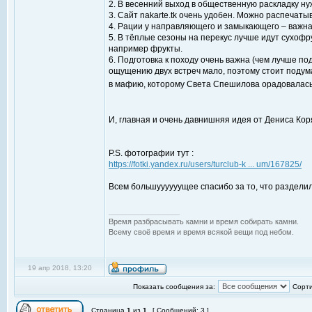
2. В весенний выход в общественную раскладку н
3. Сайт nakarte.tk очень удобен. Можно распечаты
4. Рации у направляющего и замыкающего – важна
5. В тёплые сезоны на перекус лучше идут сухофру
например фрукты.
6. Подготовка к походу очень важна (чем лучше по
ощущению двух встреч мало, поэтому стоит подум
в мафию, которому Света Спешилова орадовалас
И, главная и очень давнишняя идея от Дениса Кор
P.S. фотографии тут :
https://fotki.yandex.ru/users/turclub-k ... um/167825/
Всем большуууууущее спасибо за то, что разделил
_________________
Время разбрасывать камни и время собирать камни.
Всему своё время и время всякой вещи под небом.
19 апр 2018, 13:20
Показать сообщения за:
Сорти
Страница
1
из
1
[ Сообщений: 3 ]