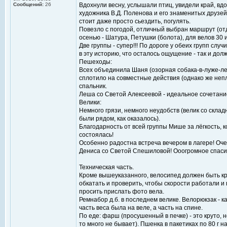
Сообщений:
26
Вдохнули весну, услышали птиц, увидели край, вд
художника В.Д. Поленова и его знаменитых друзей
стоит даже просто сьездить, погулять.
Повезло с погодой, отличный выбран маршрут (отде
осенью - Шатура, Петушки (болота), для велов 30 и
Две группы - супер!!! По дороге у обеих групп сл
в эту историю, что осталось ощущение - так и дол
Пешеходы:
Всех объединила Шаня (озорная собака-в-луже-леж
сплотило на совместные действия (однако же непло
спальник.
Леша со Светой Алексеевой - идеальное сочетани
Велики:
Немного грязи, немного неудобств (велик со склад
были рядом, как оказалось).
Благодарность от всей группы Мише за лёгкость, к
состоялась!
Особенно радостна встреча вечером в лагере! Оче
Дениса со Светой Спешиловой! Ооогромное спасиб
Техническая часть.
Кроме вышеуказанного, велосипед должен быть кр
обкатать и проверить, чтобы скорости работали и 
просить прислать фото вела.
Ремнабор д.б. в последнем велике. Велорюкзак - к
часть веса была на веле, а часть на спине.
По еде: фарш (просушенный в печке) - это круто,
то много не бывает). Пшенка в пакетиках по 80 г на