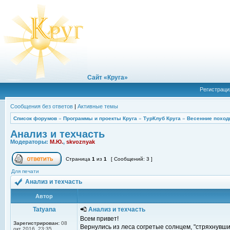
Сайт «Круга»
Регистраци
Сообщения без ответов
|
Активные темы
Список форумов
»
Программы и проекты Круга
»
ТурКлуб Круга
»
Весенние поход
Анализ и техчасть
Модераторы:
М.Ю.
,
skvoznyak
Страница
1
из
1
[ Сообщений: 3 ]
Для печати
Анализ и техчасть
Автор
Tatyana
Анализ и техчасть
Всем привет!
Зарегистрирован:
08
Вернулись из леса согретые солнцем, "стряхнувш
окт 2016, 23:35