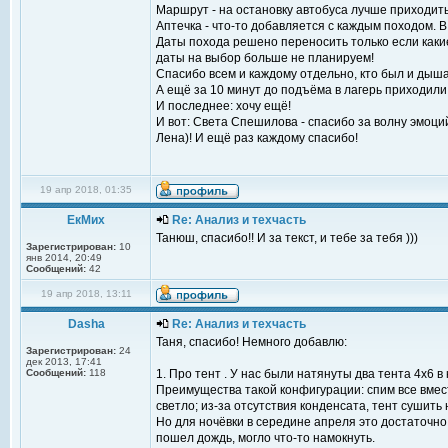
Маршрут - на остановку автобуса лучше приходит
Аптечка - что-то добавляется с каждым походом. В
Даты похода решено переносить только если как
даты на выбор больше не планируем!
Спасибо всем и каждому отдельно, кто был и дыша
А ещё за 10 минут до подъёма в лагерь приходили
И последнее: хочу ещё!
И вот: Света Спешилова - спасибо за волну эмоций
Лена)! И ещё раз каждому спасибо!
19 апр 2018, 01:35
ЕкМих
Re: Анализ и техчасть
Танюш, спасибо!! И за текст, и тебе за тебя )))
Зарегистрирован:
10
янв 2014, 20:49
Сообщений:
42
19 апр 2018, 13:11
Dasha
Re: Анализ и техчасть
Таня, спасибо! Немного добавлю:
Зарегистрирован:
24
дек 2013, 17:41
Сообщений:
118
1. Про тент . У нас были натянуты два тента 4х6 
Преимущества такой конфигурации: спим все вместе
светло; из-за отсутствия конденсата, тент сушить
Но для ночёвки в середине апреля это достаточно 
пошел дождь, могло что-то намокнуть.