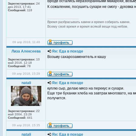
Вроде остались неразобранными макарохи, возьму
Зарегистрирован:
24
К сожалению, посушить сухари не смогу - духовка
дек 2013, 17:41
Сообщений:
118
_________________
Время разбрасывать камни и время собирать камни.
Всему своё время и время всякой вещи под небом.
09 апр 2018, 11:48
Лиза Алексеева
Re: Еда в походе
Возьму сахарозаменитель и кашу
Зарегистрирован:
10
май 2016, 12:18
Сообщений:
78
09 апр 2018, 15:29
natali
Re: Еда в походе
куплю сыр, делаю мясо на перекус и сухари.
Еще три буханки хлеба на завтрак многовато, на мо
получится.
Зарегистрирован:
22
май 2004, 23:26
Сообщений:
441
09 апр 2018, 15:35
natali
Re: Еда в походе