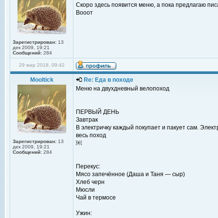
Скоро здесь появится меню, а пока предлагаю пис
Вооот
Зарегистрирован:
13
дек 2009, 19:21
Сообщений:
284
29 мар 2018, 09:42
Mooltick
Re: Еда в походе
Меню на двухдневный велопоход
ПЕРВЫЙ ДЕНЬ
Завтрак
В электричку каждый покупает и пакует сам. Элект
весь поход
Зарегистрирован:
13
￼
дек 2009, 19:21
Сообщений:
284
Перекус:
Мясо запечённое (Даша и Таня — сыр)
Хлеб черн
Мюсли
Чай в термосе
Ужин: