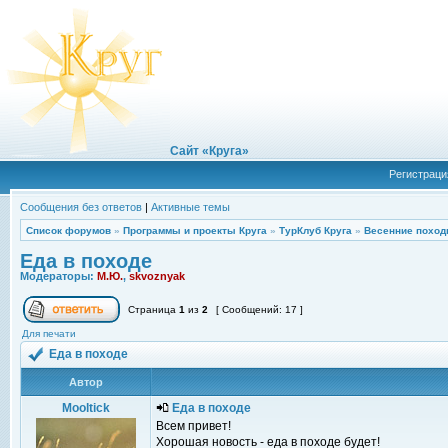
Сайт «Круга»
Регистраци
Сообщения без ответов
|
Активные темы
Список форумов
»
Программы и проекты Круга
»
ТурКлуб Круга
»
Весенние поход
Еда в походе
Модераторы:
М.Ю.
,
skvoznyak
Страница
1
из
2
[ Сообщений: 17 ]
Для печати
Еда в походе
Автор
Mooltick
Еда в походе
Всем привет!
Хорошая новость - еда в походе будет!