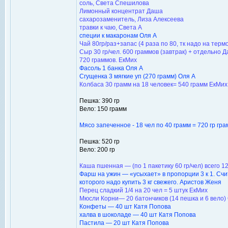
соль, Света Спешилова
Лимонный концентрат Даша
сахарозаменитель, Лиза Алексеева
травки к чаю, Света А
специи к макаронам Оля А
Чай 80гр/раз+запас (4 раза по 80, тк надо на терм
Сыр 30 гр/чел. 600 граммов (завтрак) + отдельно 
720 граммов. ЕкМих
Фасоль 1 банка Оля А
Сгущенка 3 мягкие уп (270 грамм) Оля А
Колбаса 30 грамм на 18 человек= 540 грамм ЕкМих
Пешка: 390 гр
Вело: 150 грамм
Мясо запеченное - 18 чел по 40 грамм = 720 гр гр
Пешка: 520 гр
Вело: 200 гр
Каша пшенная — (по 1 пакетику 60 гр/чел) всего 1
Фарш на ужин — «усыхает» в пропорции 3 к 1. Счит
которого надо купить 3 кг свежего. Аристов Женя
Перец сладкий 1/4 на 20 чел = 5 штук ЕкМих
Мюсли Корни— 20 батончиков (14 пешка и 6 вело)
Конфеты — 40 шт Катя Попова
халва в шоколаде — 40 шт Катя Попова
Пастила — 20 шт Катя Попова