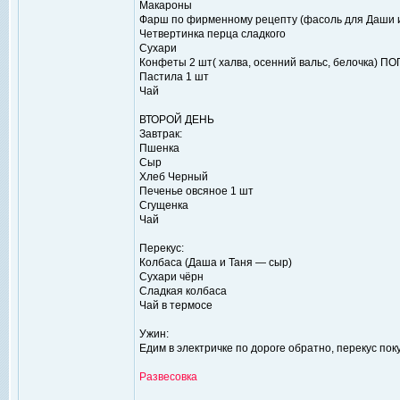
Макароны
Фарш по фирменному рецепту (фасоль для Даши и
Четвертинка перца сладкого
Сухари
Конфеты 2 шт( халва, осенний вальс, белочка) П
Пастила 1 шт
Чай
ВТОРОЙ ДЕНЬ
Завтрак:
Пшенка
Сыр
Хлеб Черный
Печенье овсяное 1 шт
Сгущенка
Чай
Перекус:
Колбаса (Даша и Таня — сыр)
Сухари чёрн
Сладкая колбаса
Чай в термосе
Ужин:
Едим в электричке по дороге обратно, перекус по
Развесовка