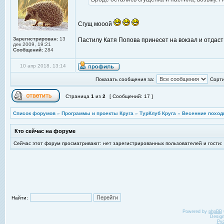
Сгущ мооой
Зарегистрирован:
13
Пастилу Катя Попова принесет на вокзал и отдаст
дек 2009, 19:21
Сообщений:
284
10 апр 2018, 13:14
Показать сообщения за:
Сорти
Страница
1
из
2
[ Сообщений: 17 ]
Список форумов
»
Программы и проекты Круга
»
ТурКлуб Круга
»
Весенние поход
Кто сейчас на форуме
Сейчас этот форум просматривают: нет зарегистрированных пользователей и гости:
Найти:
Powered by
phpBB
Desig
Ру