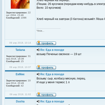
Хлеб черный на перекус:
(Пешка: 26 кусочков (передам кому-нибудь в элект
Вело: 10 кусочков)
Зарегистрирован:
22
окт 2004, 23:46
Сообщений:
1096
Хлеб черный на завтрак (3 батона) возьмёт Лёша
_________________
Чпок...
09 апр 2018, 10:14
Tatiana
Re: Еда в походе
возьму Печенье овсяное — 19 шт
Зарегистрирован:
31
янв 2018, 18:39
Сообщений:
15
09 апр 2018, 10:37
ЕкМих
Re: Еда в походе
Возьму: сыр, колбасу мясную, перец.
Зарегистрирован:
10
И еще у меня термос 1 л
янв 2014, 20:49
Сообщений:
42
09 апр 2018, 11:02
Dasha
Re: Еда в походе