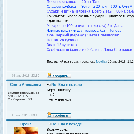
Печенье овсяное — 20 шт Таня
Сладкая колбаса — 30 гр на 20 чел = 600 гр Оля А
Сухари: 4 шт на человека, Всего 2 еды = 80 на од
Как считать «перекуснные сухари» : упаковать от
едим вместе
Макароны (100 грамм на человека) 2 кг Даша
Чайные пакетики для термоса Катя Попова
Хлеб черный (перекус) Света Спешилова:
Пешка: 28 кусочков
Вело: 12 кусочков
Хлеб черный (завтрак): 2 батона Леша Спешилов
Последний раз редактировалось
Mooltick
10 апр 2018, 13:2
08 апр 2018, 23:36
Света Алексеева
Re: Еда в походе
Беру - пшенку,
Зарегистрирован:
23
- чай
сен 2012, 11:23
Сообщений:
393
- мяту для чая
09 апр 2018, 09:13
Проня
Re: Еда в походе
Возьму соль,