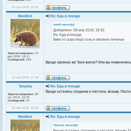
09 апр 2018, 18:30
Mooltick
Re: Еда в походе
natali писал(а):
Добавлено: 09 апр 2018, 18:30
Re: Еда в походе
Вместо сыра беру соль и овсяное печенье
Зарегистрирован:
13
дек 2009, 19:21
Сообщений:
284
Вроде овсяное же Таня взяла? Или вы поменялис
10 апр 2018, 12:28
Tatyana
Re: Еда в походе
Вроде остались сгущенка и пастила, возьму. Пасти
Зарегистрирован:
08
окт 2016, 23:35
Сообщений:
26
10 апр 2018, 12:35
Mooltick
Re: Еда в походе
Tatyana писал(а):
Вроде остались сгущенка и пастила, возьму. П