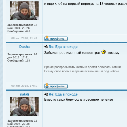
и еще хлеб на первый перекус на 18 человек расс
Зарегистрирован:
22
май 2004, 23:26
Сообщений:
441
09 апр 2018, 15:41
Dasha
Re: Еда в походе
Забыли про лимонный концентрат
, возьму
Зарегистрирован:
24
дек 2013, 17:41
Сообщений:
118
_________________
Время разбрасывать камни и время собирать камни.
Всему своё время и время всякой вещи под небом.
09 апр 2018, 17:42
natali
Re: Еда в походе
Вместо сыра беру соль и овсяное печенье
Зарегистрирован:
22
май 2004, 23:26
Сообщений:
441