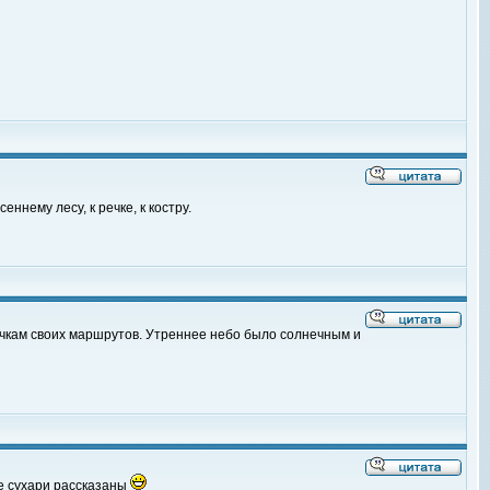
ннему лесу, к речке, к костру.
очкам своих маршрутов. Утреннее небо было солнечным и
ые сухари рассказаны