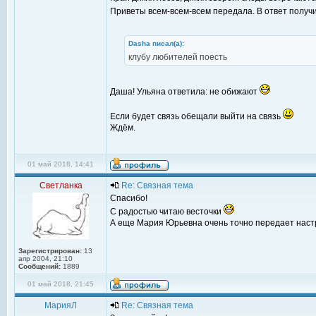
Приветы всем-всем-всем передала. В ответ получи
Dasha писал(а):
клубу любителей поесть
Даша! Ульяна ответила: не обижают
Если будет связь обещали выйти на связь
Ждём.
01 май 2018, 14:41
Светланка
Re: Связная тема
Спасибо!
С радостью читаю весточки
А еще Мария Юрьевна очень точно передает настрое
Зарегистрирован:
13
апр 2004, 21:10
Сообщений:
1889
01 май 2018, 21:45
МарияЛ
Re: Связная тема