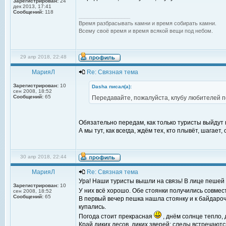
Зарегистрирован:
24
дек 2013, 17:41
Сообщений:
118
_________________
Время разбрасывать камни и время собирать камни.
Всему своё время и время всякой вещи под небом.
29 апр 2018, 22:48
МарияЛ
Re: Связная тема
Зарегистрирован:
10
Dasha писал(а):
сен 2008, 18:52
Сообщений:
65
Передавайте, пожалуйста, клубу любителей п
Обязательно передам, как только туристы выйдут 
А мы тут, как всегда, ждём тех, кто плывёт, шагает,
30 апр 2018, 22:44
МарияЛ
Re: Связная тема
Ура! Наши туристы вышли на связь! В лице пешей
Зарегистрирован:
10
У них всё хорошо. Обе стоянки получились совмес
сен 2008, 18:52
Сообщений:
65
В первый вечер пешка нашла стоянку и к байдарочн
купались.
Погода стоит прекрасная
, днём солнце тепло, 
Край диких лесов, диких зверей: следы встречаютс