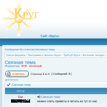
Сайт «Круга»
Сообщения без ответов
|
Активные темы
Список форумов
»
Программы и проекты Круга
»
ТурКлуб Круга
»
Весенние походы!
»
Связная тема
Модераторы:
М.Ю.
,
skvoznyak
[ Сообщений: 8 ]
Страница
1
из
1
Для печати
Связная тема
Автор
Еки
Связная тема
можно слать приветы и читать их тут от нас