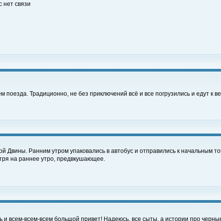
с нет связи
поезда. Традиционно, не без приключений всё и все погрузились и едут к весе
й Двины. Ранним утром упаковались в автобус и отправились к начальным т
отря на раннее утро, предвкушающее.
ь и всем-всем-всем большой привет! Надеюсь, все сыты, а истории про черн