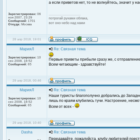
а если приветов нет, то не волнуйтесь, значит у на
_________________
Зарегистрирован:
06
ноя 2007, 23:29
потрогай руками облака,
Сообщений:
1701
вот оно-небо над нами
Откуда:
Москва
28 апр 2018, 19:01
МарияЛ
Re: Связная тема
Зарегистрирован:
10
Первые приветы прибыли сразу же, с отправлением 
сен 2008, 18:52
Всем читающим - здравствуйте!
Сообщений:
65
29 апр 2018, 00:46
МарияЛ
Re: Связная тема
Наши туристы благополучно добрались до Западно
Зарегистрирован:
10
лишь по краям клубились тучи. Настроение, несм
сен 2008, 18:52
Сообщений:
65
Всем от всех -
29 апр 2018, 10:40
Dasha
Re: Связная тема
Передавайте, пожалуйста, клубу любителей поест