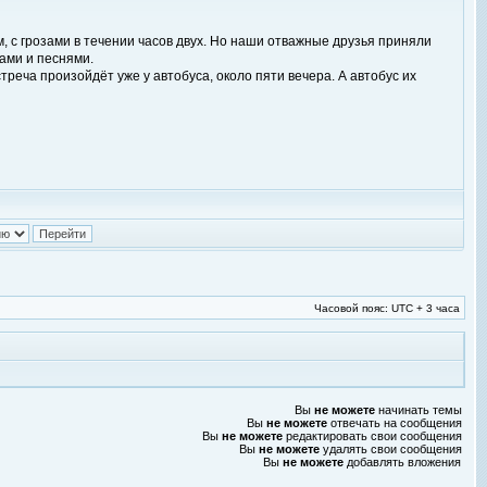
, с грозами в течении часов двух. Но наши отважные друзья приняли
рами и песнями.
еча произойдёт уже у автобуса, около пяти вечера. А автобус их
Часовой пояс: UTC + 3 часа
Вы
не можете
начинать темы
Вы
не можете
отвечать на сообщения
Вы
не можете
редактировать свои сообщения
Вы
не можете
удалять свои сообщения
Вы
не можете
добавлять вложения