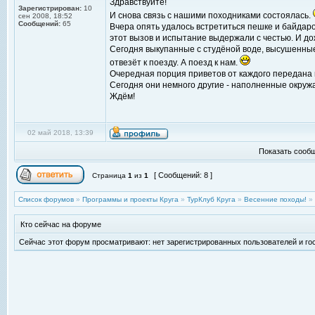
Здравствуйте!
Зарегистрирован:
10
И снова связь с нашими походниками состоялась.
сен 2008, 18:52
Сообщений:
65
Вчера опять удалось встретиться пешке и байдаро
этот вызов и испытание выдержали с честью. И до
Сегодня выкупанные с студёной воде, высушенные
отвезёт к поезду. А поезд к нам.
Очередная порция приветов от каждого передана 
Сегодня они немного другие - наполненные окруж
Ждём!
02 май 2018, 13:39
Показать сообщ
[ Сообщений: 8 ]
Страница
1
из
1
Список форумов
»
Программы и проекты Круга
»
ТурКлуб Круга
»
Весенние походы!
»
Кто сейчас на форуме
Сейчас этот форум просматривают: нет зарегистрированных пользователей и гос