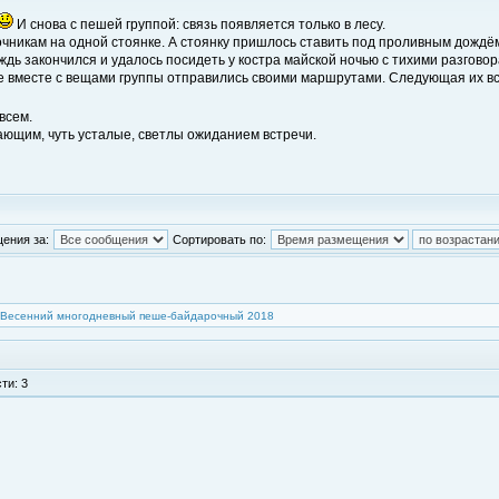
И снова с пешей группой: связь появляется только в лесу.
чникам на одной стоянке. А стоянку пришлось ставить под проливным дождём
ждь закончился и удалось посидеть у костра майской ночью с тихими разгово
 вместе с вещами группы отправились своими маршрутами. Следующая их встр
всем.
ающим, чуть усталые, светлы ожиданием встречи.
ения за:
Сортировать по:
Весенний многодневный пеше-байдарочный 2018
ти: 3