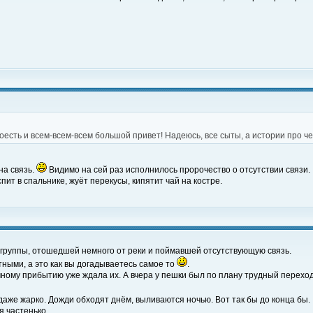
оесть и всем-всем-всем большой привет! Надеюсь, все сыты, а истории про 
на связь.
Видимо на сей раз исполнилось пророчество о отсутствии связи.
 спит в спальнике, жуёт перекусы, кипятит чай на костре.
 группы, отошедшей немного от реки и поймавшей отсутствующую связь.
тными, а это как вы догадываетесь самое то
.
ому прибытию уже ждала их. А вчера у пешки был по плану трудный переход, 
даже жарко. Дожди обходят днём, выливаются ночью. Вот так бы до конца бы.
я частенько.