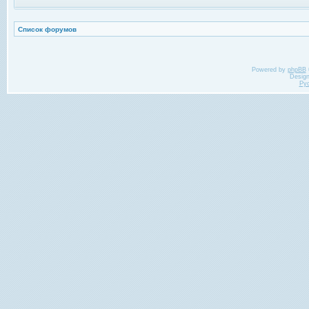
Список форумов
Powered by
phpBB
Desig
Ру