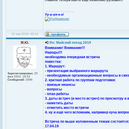
главное теперь найти ещё немножко рулевых!!!
_________________
Ур-р-ря-а-а!
10 апр 2019, 00:14
М.Ю.
Re: Майский поход 2019
Внимание! Внимание!!!
Народы!!!
необходима очередная встреча
повестка:
1. Маршрут:
- презентация выбранного маршрута
Зарегистрирован:
25
- необходимые организационные вопросы в связ
фев 2004, 18:52
Сообщений:
2096
2. краткая работа по группам подготовки:
- важные нюансы
- вопросы
- план работы
3. даты встреч (и место встреч) по просмотру и
- наметить даты
- отметить место встречи
4. ну и ещё чего вспомним, например куча вопро
Встреча по выше изложенным темам состоится
17.04.19