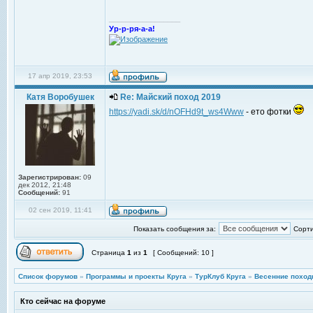
_________________
Ур-р-ря-а-а!
17 апр 2019, 23:53
Катя Воробушек
Re: Майский поход 2019
https://yadi.sk/d/nOFHd9t_ws4Www
- ето фотки
Зарегистрирован:
09
дек 2012, 21:48
Сообщений:
91
02 сен 2019, 11:41
Показать сообщения за:
Сорти
Страница
1
из
1
[ Сообщений: 10 ]
Список форумов
»
Программы и проекты Круга
»
ТурКлуб Круга
»
Весенние поход
Кто сейчас на форуме