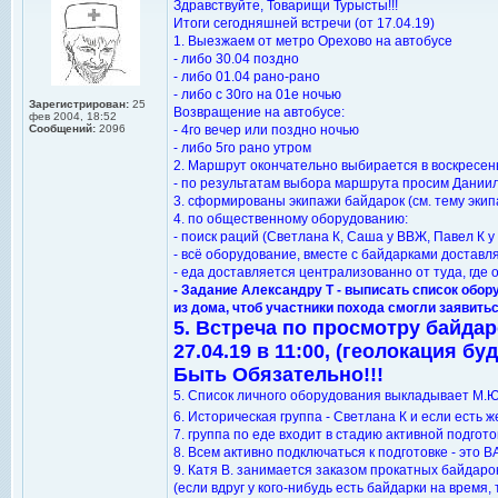
Здравствуйте, Товарищи Турысты!!!
Итоги сегодняшней встречи (от 17.04.19)
1. Выезжаем от метро Орехово на автобусе
- либо 30.04 поздно
- либо 01.04 рано-рано
- либо с 30го на 01е ночью
Зарегистрирован:
25
Возвращение на автобусе:
фев 2004, 18:52
Сообщений:
2096
- 4го вечер или поздно ночью
- либо 5го рано утром
2. Маршрут окончательно выбирается в воскресень
- по результатам выбора маршрута просим Даниил
3. сформированы экипажи байдарок (см. тему экип
4. по общественному оборудованию:
- поиск раций (Светлана К, Саша у ВВЖ, Павел К у 
- всё оборудование, вместе с байдарками достав
- еда доставляется централизованно от туда, где 
- Задание Александру Т - выписать список обор
из дома, чтоб участники похода смогли заявитьс
5. Встреча по просмотру байдар
27.04.19 в 11:00, (геолокация бу
Быть Обязательно!!!
5. Список личного оборудования выкладывает М.Ю
6. Историческая группа - Светлана К и если есть
7. группа по еде входит в стадию активной подгот
8. Всем активно подключаться к подготовке - это В
9. Катя В. занимается заказом прокатных байдарок
(если вдруг у кого-нибудь есть байдарки на время,