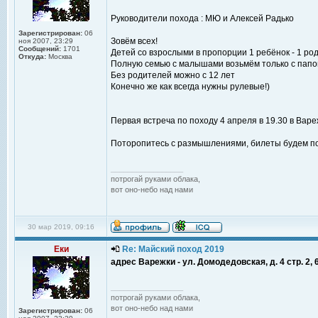
Руководители похода : МЮ и Алексей Радько
Зарегистрирован:
06
Зовём всех!
ноя 2007, 23:29
Сообщений:
1701
Детей со взрослыми в пропорции 1 ребёнок - 1 ро
Откуда:
Москва
Полную семью с малышами возьмём только с папой,
Без родителей можно с 12 лет
Конечно же как всегда нужны рулевые!)
Первая встреча по походу 4 апреля в 19.30 в Варе
Поторопитесь с размышлениями, билеты будем по
_________________
потрогай руками облака,
вот оно-небо над нами
30 мар 2019, 09:16
Еки
Re: Майский поход 2019
адрес Варежки - ул. Домодедовская, д. 4 стр. 2, 
_________________
потрогай руками облака,
вот оно-небо над нами
Зарегистрирован:
06