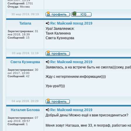
ноя 2007, 23:29
Сообщений:
1701
Откуда:
Москва
30 мар 2019, 09:19
Tatiana
Re: Майский поход 2019
Ура! Заявляемся:
Зарегистрирован:
31
Таня Калинина
янв 2018, 18:39
Сообщений:
15
Света Кузнецова
03 апр 2019, 11:19
Света Кузнецова
Re: Майский поход 2019
Заявилась, а на встрече быть не смогла(((сижу, раб
Зарегистрирован:
30
окт 2017, 10:00
Сообщений:
42
Жду с нетерпением информации))))
Ура-ура!!!)))
04 апр 2019, 20:29
Наталия Белова
Re: Майский поход 2019
Добрый день! Можно ещё к вам присоединиться?
Зарегистрирован:
07
апр 2019, 09:57
Сообщений:
1
Меня зовут Наташа, мне 33, я географ, работаю н