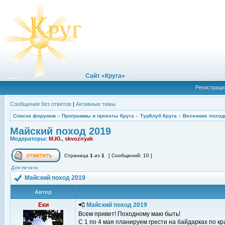
Сайт «Круга»
Регистраци
Сообщения без ответов
|
Активные темы
Список форумов
»
Программы и проекты Круга
»
ТурКлуб Круга
»
Весенние поход
Майский поход 2019
Модераторы:
М.Ю.
,
skvoznyak
Страница
1
из
1
[ Сообщений: 10 ]
Для печати
Майский поход 2019
Автор
Еки
Майский поход 2019
Всем привет! Походному маю быть!
С 1 по 4 мая планируем грести на байдарках по кр