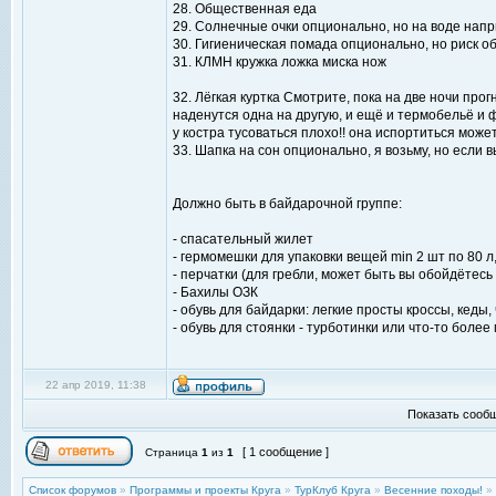
28. Общественная еда
29. Солнечные очки опционально, но на воде напр
30. Гигиеническая помада опционально, но риск о
31. КЛМН кружка ложка миска нож
32. Лёгкая куртка Смотрите, пока на две ночи прог
наденутся одна на другую, и ещё и термобельё и ф
у костра тусоваться плохо!! она испортиться може
33. Шапка на сон опционально, я возьму, но если в
Должно быть в байдарочной группе:
- спасательный жилет
- гермомешки для упаковки вещей min 2 шт по 80 л
- перчатки (для гребли, может быть вы обойдётесь 
- Бахилы ОЗК
- обувь для байдарки: легкие просты кроссы, кеды,
- обувь для стоянки - турботинки или что-то более
22 апр 2019, 11:38
Показать сообщ
[ 1 сообщение ]
Страница
1
из
1
Список форумов
»
Программы и проекты Круга
»
ТурКлуб Круга
»
Весенние походы!
»