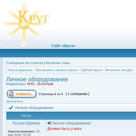
Сайт «Круга»
Сообщения без ответов
|
Активные темы
Список форумов
»
Программы и проекты Круга
»
ТурКлуб Круга
»
Весенние походы!
»
Личное оборудование
Модераторы:
М.Ю.
,
skvoznyak
[ 1 сообщение ]
Страница
1
из
1
Для печати
Личное оборудование
Автор
Руслан Ефимов
Личное оборудование
Должно быть у всех.
Зарегистрирован:
22
апр 2019, 11:29