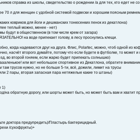
ьников справка из школы, свидетельство о рождении /а для тех, кто едет не с
енее 70 л для женщин с удобной системой подвески и хорошим поясным ремнем
каких ковриков для йоги и дешманских тонюсенких пенок из декатлона)
лее теплый можно, менее - нет)
емы будут в общественном (в том числе крем от загара)
ОБЯЗАТЕЛЬНО! на воде припекает голову, в лесу проснулись клещи.
бно, когда надеваются друг на друга. Флис, Polartec, можно, чтоб одной из к
очно, насчёт второго думайте, потому что если будете в футболке, то может и
езд, во второй гоняем, если жарко будет припекать солнышко)
аааленькое! или вот небольшое спортивное из Декатлона, обратите внимание 
ам там трусов нужно, но не больше 5-ти, всё, дожили, лимит на трусы
или 2 пары, вторая запасная пара нетяжелые какие то штаны)
 1)
зд/на обратную дорогу, или шорты может быть, но может быть вам и хватит про
удьте доктора предупредить)/Пластырь бактерицидный.
орехи /сухофрукты)+