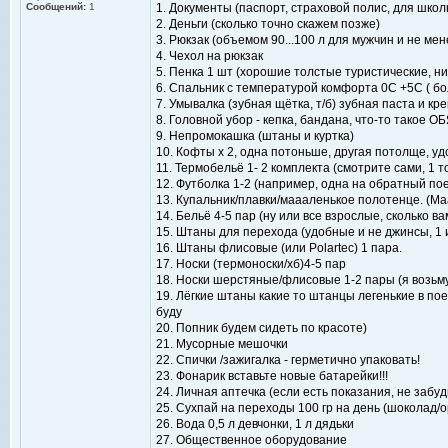
Сообщений:
1
1. Документы (паспорт, страховой полис, для школ
2. Деньги (сколько точно скажем позже)
3. Рюкзак (объемом 90...100 л для мужчин и не м
4. Чехол на рюкзак
5. Пенка 1 шт (хорошие толстые туристические, ни
6. Спальник с температурой комфорта 0С +5С ( бо
7. Умывалка (зубная щётка, т/б) зубная паста и кр
8. Головной убор - кепка, бандана, что-то такое 
9. Непромокашка (штаны и куртка)
10. Кофты х 2, одна потоньше, другая потолще, удо
11. Термобельё 1- 2 комплекта (смотрите сами, 1 т
12. Футболка 1-2 (например, одна на обратный по
13. Купальник/плавки/маааленькое полотенце. (Ма
14. Бельё 4-5 пар (ну или все взрослые, сколько в
15. Штаны для перехода (удобные и не джинсы, 1 
16. Штаны флисовые (или Polartec) 1 пара.
17. Носки (термоноски/хб)4-5 пар
18. Носки шерстяные/флисовые 1-2 пары (я возьму
19. Лёгкие штаны какие то штанцы легенькие в пое
буду
20. Попник будем сидеть по красоте)
21. Мусорные мешочки
22. Спички /зажигалка - герметично упаковать!
23. Фонарик вставьте новые батарейки!!!
24. Личная аптечка (если есть показания, не заб
25. Сухпай на переходы 100 гр на день (шоколад/
26. Вода 0,5 л девчонки, 1 л дядьки
27. Общественное оборудование