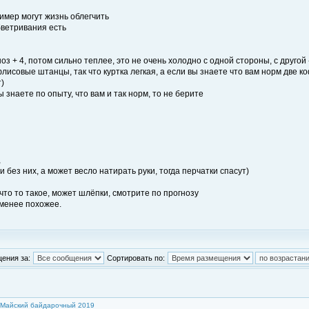
имер могут жизнь облегчить
бветривания есть
ноз + 4, потом сильно теплее, это не очень холодно с одной стороны, с другой
лисовые штанцы, так что куртка легкая, а если вы знаете что вам норм две 
т)
ы знаете по опыту, что вам и так норм, то не берите
,
и без них, а может весло натирать руки, тогда перчатки спасут)
 что то такое, может шлёпки, смотрите по прогнозу
 менее похожее.
ения за:
Сортировать по:
Майский байдарочный 2019