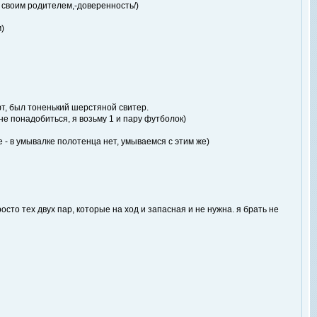
о своим родителем,-доверенность/)
)
офт, был тоненький шерстяной свитер.
 не понадобиться, я возьму 1 и пару футболок)
- в умывалке полотенца нет, умываемся с этим же)
сто тех двух пар, которые на ход и запасная и не нужна. я брать не