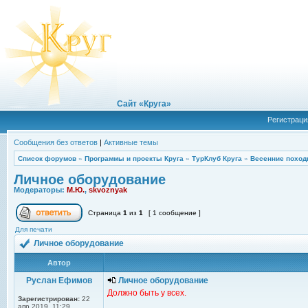
Сайт «Круга»
Регистраци
Сообщения без ответов
|
Активные темы
Список форумов
»
Программы и проекты Круга
»
ТурКлуб Круга
»
Весенние поход
Личное оборудование
Модераторы:
М.Ю.
,
skvoznyak
Страница
1
из
1
[ 1 сообщение ]
Для печати
Личное оборудование
Автор
Руслан Ефимов
Личное оборудование
Должно быть у всех.
Зарегистрирован:
22
апр 2019, 11:29