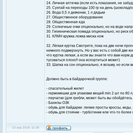
24. Личная аптечка (если есть показания, не заб
25. Сухпай на переходы 100 гр на день (шоколад/
26. Вода 0,5 л девчонки, 1 л дядьки
27. Общественное оборудование
28. Общественная еда
29. Солнечные очки опционально, но на воде напр
30. Гигиеническая помада опционально, но риск о
31. КЛМН кружка ложка миска нож
32. Лёгкая куртка Смотрите, пока на две ночи прог
немного подмерзнуть. Но у вас есть с собой две 
что куртка легкая, а если вы знаете что вам норм
тусоваться плохо!! она испортиться может)
33. Шапка на сон опционально, я возьму, но если в
Должно быть в байдарочной группе:
- спасательный жилет
- гермомешки для упаковки вещей min 2 шт по 80 л
- перчатки (для гребли, может быть вы обойдётесь 
- Бахилы ОЗК
- обувь для байдарки: легкие просты кроссы, кеды,
- обувь для стоянки - турботинки или что-то более
22 апр 2019, 11:38