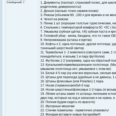
Сообщений:
1
1. Документы (паспорт, страховой полис, для школ
родителем,-доверенность/)
2. Деньги (сколько точно скажем позже)
3. Рюкзак (объемом 90...100 л для мужчин и не м
4. Чехол на рюкзак
5. Пенка 1 шт (хорошие толстые туристические, ни
6. Спальник с температурой комфорта 0С +5С ( бо
7. Умывалка (зубная щётка, т/б) зубная паста и кр
8. Головной убор - кепка, бандана, что-то такое 
9. Непромокашка (штаны и куртка)
10. Кофты х 2, одна потоньше, другая потолще, удо
тоненький шерстяной свитер.
11. Термобельё 1- 2 комплекта (смотрите сами, 1 т
понадобиться, я возьму 1 и пару футболок)
12. Футболка 1-2 (например, одна на обратный по
13. Купальник/плавки/маааленькое полотенце. (Ма
умывалке полотенца нет, умываемся с этим же)
14. Бельё 4-5 пар (ну или все взрослые, сколько в
15. Штаны для перехода (удобные и не джинсы, 1 
16. Штаны флисовые (или Polartec) 1 пара.
17. Носки (термоноски/хб)4-5 пар
18. Носки шерстяные/флисовые 1-2 пары (я возьму
19. Лёгкие штаны какие то штанцы легенькие в пое
двух пар, которые на ход и запасная и не нужна. я
20. Попник будем сидеть по красоте)
21. Мусорные мешочки
22. Спички /зажигалка - герметично упаковать!
23. Фонарик вставьте новые батарейки!!!