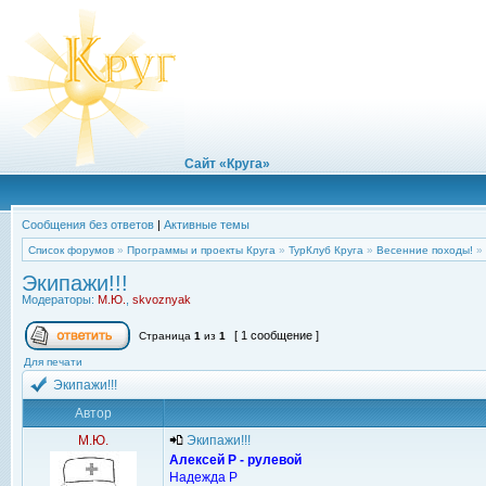
Сайт «Круга»
Сообщения без ответов
|
Активные темы
Список форумов
»
Программы и проекты Круга
»
ТурКлуб Круга
»
Весенние походы!
»
Экипажи!!!
Модераторы:
М.Ю.
,
skvoznyak
[ 1 сообщение ]
Страница
1
из
1
Для печати
Экипажи!!!
Автор
М.Ю.
Экипажи!!!
Алексей Р - рулевой
Надежда Р