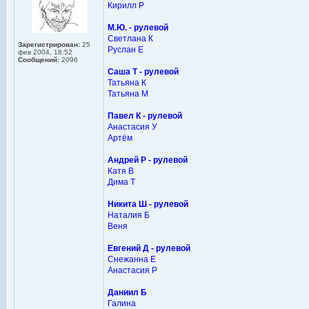
Кирилл Р
М.Ю. - рулевой
Светлана К
Зарегистрирован:
25
Руслан Е
фев 2004, 18:52
Сообщений:
2096
Саша Т - рулевой
Татьяна К
Татьяна М
Павел К - рулевой
Анастасия У
Артём
Андрей Р - рулевой
Катя В
Дима Т
Никита Ш - рулевой
Наталия Б
Веня
Евгений Д - рулевой
Снежанна Е
Анастасия Р
Даниил Б
Галина