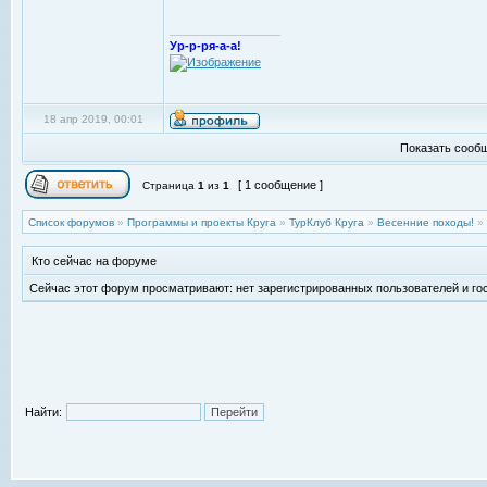
_________________
Ур-р-ря-а-а!
18 апр 2019, 00:01
Показать сообщ
[ 1 сообщение ]
Страница
1
из
1
Список форумов
»
Программы и проекты Круга
»
ТурКлуб Круга
»
Весенние походы!
»
Кто сейчас на форуме
Сейчас этот форум просматривают: нет зарегистрированных пользователей и гос
Найти: