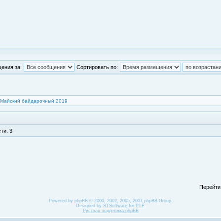
ения за:
Сортировать по:
Майский байдарочный 2019
ти: 3
Перейти
Powered by
phpBB
© 2000, 2002, 2005, 2007 phpBB Group.
Designed by
STSoftware
for
PTF
.
Русская поддержка phpBB