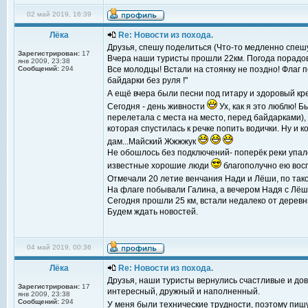
02 май 2019, 16:39
Лёка
Re: Новости из похода.
Друзья, спешу поделиться (Что-то медленно спешу,
Зарегистрирован:
17
Вчера наши туристы прошли 22км. Погода порадов
янв 2009, 23:38
Сообщений:
294
Все молодцы! Встали на стоянку не поздно! Флаг 
байдарки без руля !"
А ещё вчера были песни под гитару и здоровый кр
Сегодня - день живности
Ух, как я это люблю! 
перелетала с места на место, перед байдарками), и
которая спустилась к речке попить водички. Ну и ко
дам...Майский Жжжжук
Не обошлось без подключений- поперёк реки упал
известные хорошие люди
благополучно ею воспо
Отмечали 20 летие венчания Нади и Лёши, по та
На флаге побывали Галина, а вечером Надя с Лёш
Сегодня прошли 25 км, встали недалеко от деревни
Будем ждать новостей.
04 май 2019, 00:36
Лёка
Re: Новости из похода.
Друзья, наши туристы вернулись счастливые и дов
Зарегистрирован:
17
интересный, дружный и наполненный.
янв 2009, 23:38
Сообщений:
294
У меня были технические трудности, поэтому пиш