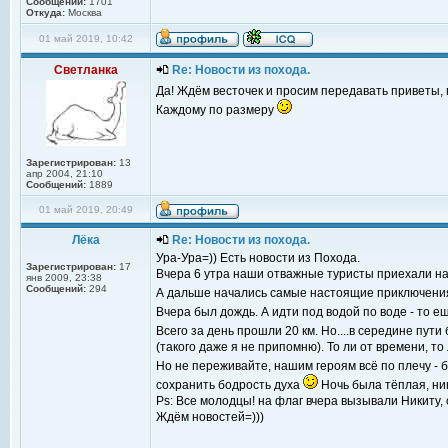
Сообщений:
1701
Откуда:
Москва
01 май 2019, 10:42
Светланка
Re: Новости из похода.
Да! Ждём весточек и просим передавать приветы,
Каждому по размеру
Зарегистрирован:
13
апр 2004, 21:10
Сообщений:
1889
01 май 2019, 20:49
Лёка
Re: Новости из похода.
Ура-Ура=)) Есть новости из Похода.
Зарегистрирован:
17
Вчера 6 утра наши отважные туристы приехали на 
янв 2009, 23:38
Сообщений:
294
А дальше начались самые настоящие приключен
Вчера был дождь. А идти под водой по воде - то 
Всего за день прошли 20 км. Но....в середине пут
(такого даже я не припомню). То ли от времени, т
Но не переживайте, нашим героям всё по плечу -
сохранить бодрость духа
Ночь была тёплая, ник
Ps: Все молодцы! на флаг вчера вызывали Никиту, 
Ждём новостей=)))