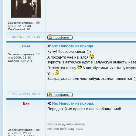
Зарегистрирован:
09
дек 2012, 21:48
Сообщений:
91
30 апр 2019, 21:48
Лёка
Re: Новости из похода.
Ку-ку! Проверка связи=)))
Зарегистрирован:
17
А поход-то уже начался
янв 2009, 23:38
Сообщений:
294
Туристы в автобусе едут в Калужскую область, наве
Готовятся ко сну
А автобус мчит их в Калужску
Ура
Завтра уже с нами чем-нибудь этаким поделятся=)
01 май 2019, 00:32
Еки
Re: Новости из похода.
Передавай им привет и наши обнимания!!
_________________
потрогай руками облака,
вот оно-небо над нами
Зарегистрирован:
06
ноя 2007, 23:29