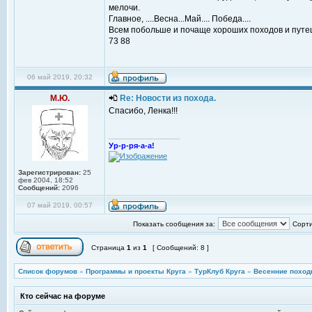
мелочи.
Главное, ....Весна...Май.... Победа....
Всем побольше и почаще хороших походов и путе
73 88
06 май 2019, 20:32
М.Ю.
Re: Новости из похода.
Спасибо, Ленка!!!
_________________
Ур-р-ря-а-а!
Зарегистрирован:
25
фев 2004, 18:52
Сообщений:
2096
07 май 2019, 00:57
Показать сообщения за:
Сорти
Страница
1
из
1
[ Сообщений: 8 ]
Список форумов
»
Программы и проекты Круга
»
ТурКлуб Круга
»
Весенние поход
Кто сейчас на форуме