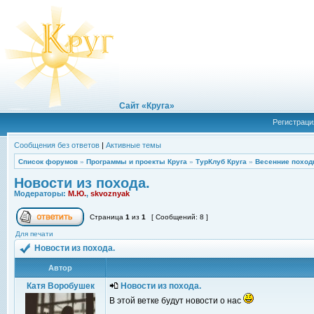
Сайт «Круга»
Регистраци
Сообщения без ответов
|
Активные темы
Список форумов
»
Программы и проекты Круга
»
ТурКлуб Круга
»
Весенние поход
Новости из похода.
Модераторы:
М.Ю.
,
skvoznyak
Страница
1
из
1
[ Сообщений: 8 ]
Для печати
Новости из похода.
Автор
Катя Воробушек
Новости из похода.
В этой ветке будут новости о нас