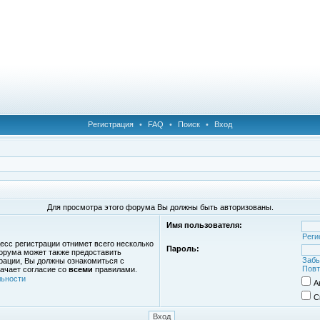
Регистрация
•
FAQ
•
Поиск
•
Вход
Для просмотра этого форума Вы должны быть авторизованы.
Имя пользователя:
Реги
есс регистрации отнимет всего несколько
Пароль:
орума может также предоставить
Забы
рации, Вы должны ознакомиться с
Повт
ачает согласие со
всеми
правилами.
ьности
А
С