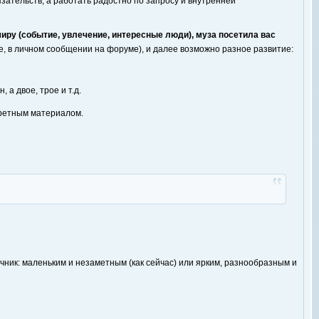
зательств, а работать радостно по запросу и внутренней
 миру (событие, увлечение, интересные люди), муза посетила вас
е, в личном сообщении на форуме), и далее возможно разное развитие:
а двое, трое и т.д.
кретным материалом.
Лучник: маленьким и незаметным (как сейчас) или ярким, разнообразным и