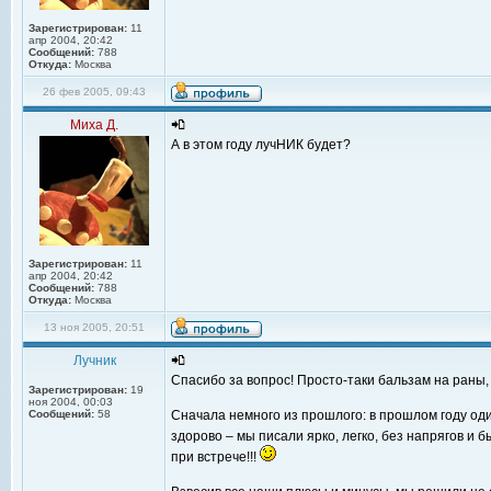
Зарегистрирован:
11
апр 2004, 20:42
Сообщений:
788
Откуда:
Москва
26 фев 2005, 09:43
Миха Д.
А в этом году лучНИК будет?
Зарегистрирован:
11
апр 2004, 20:42
Сообщений:
788
Откуда:
Москва
13 ноя 2005, 20:51
Лучник
Спасибо за вопрос! Просто-таки бальзам на раны, 
Зарегистрирован:
19
ноя 2004, 00:03
Сообщений:
58
Сначала немного из прошлого: в прошлом году од
здорово – мы писали ярко, легко, без напрягов и
при встрече!!!