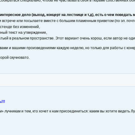
обираться специально, чтобы не чувствовать себя в тюрьме собственных обя
нтересное дело (выход, концерт на лестнице и т.д), есть о чем поведать
и встрече или посылаете вместе с большим пламенным приветом (по эл. почт
 стенде без изменений,
ный текст на утверждение,
ьей в реальном пространстве. Этот вариант очень хорош, если автор не один, 
с вами и вашими произведениями каждую неделю, но только для работы с кон
порой скучновато.
!!!
ым» лучникам и тем, кто хочет к нам присоединиться: каким вы хотите видеть 