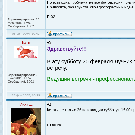
Но есть одна проблема: не все фотографии получи
Приносите, пожалуйста, свои фотографии и идеи. В
ЕЮ2
Зарегистрирован:
29
фев 2004, 17:52
Сообщений:
1662
03 сен 2004, 10:42
Катя
Здравствуйте!!!
В эту субботу 26 февраля Лучник
встречу.
Зарегистрирован:
29
Ведущий встречи - профессиональ
фев 2004, 17:52
Сообщений:
1662
25 фев 2005, 00:35
Миха Д.
Кстати не только 26 но и каждую субботу в 15 00 
_________________
От винта!