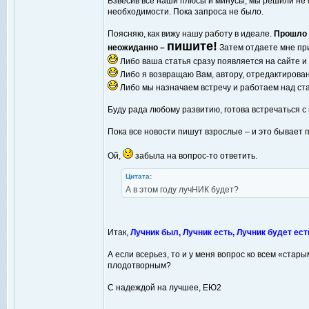
Взвесив все наши плюсы и минусы, мы решили не с
необходимости. Пока запроса не было.
Поясняю, как вижу нашу работу в идеале.
Прошло и
пишите!
неожиданно –
Затем отдаете мне пр
Либо ваша статья сразу появляется на сайте и
Либо я возвращаю Вам, автору, отредактирован
Либо мы назначаем встречу и работаем над стат
Буду рада любому развитию, готова встречаться 
Пока все новости пишут взрослые – и это бывает 
Ой,
забыла на вопрос-то ответить.
Цитата:
А в этом году лучНИК будет?
Итак,
Лучник был, Лучник есть, Лучник будет есть
А если всерьез, то и у меня вопрос ко всем «стар
плодотворным?
С надеждой на лучшее, ЕЮ2