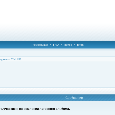
Регистрация
•
FAQ
•
Поиск
•
Вход
орумы
»
ЛУЧНИК
Сообщение
ять участие в оформлении лагерного альбома.