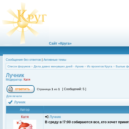
Сайт «Круга»
Сообщения без ответов
|
Активные темы
Список форумов
»
Дела давно минувших дней - Архив
»
Из проектов Круга
»
Былые ф
Лучник
Модератор:
Катя
[ Сообщений: 5 ]
Страница
1
из
1
Для печати
Лучник
Автор
Катя
Лучник
В среду в !7:00 собираются все, кто хочет прин