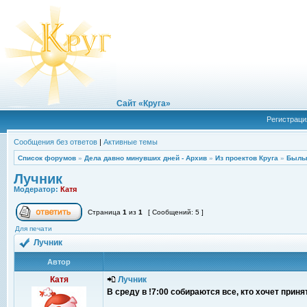
Сайт «Круга»
Регистраци
Сообщения без ответов
|
Активные темы
Список форумов
»
Дела давно минувших дней - Архив
»
Из проектов Круга
»
Былы
Лучник
Модератор:
Катя
Страница
1
из
1
[ Сообщений: 5 ]
Для печати
Лучник
Автор
Катя
Лучник
В среду в !7:00 собираются все, кто хочет прин