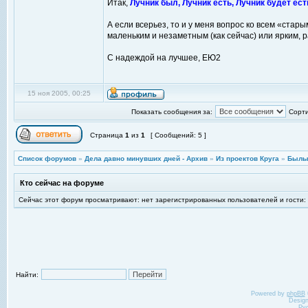
Итак,
Лучник был, Лучник есть, Лучник будет есть
А если всерьез, то и у меня вопрос ко всем «стары
маленьким и незаметным (как сейчас) или ярким,
С надеждой на лучшее, ЕЮ2
15 ноя 2005, 00:25
Показать сообщения за:
Сорти
Страница
1
из
1
[ Сообщений: 5 ]
Список форумов
»
Дела давно минувших дней - Архив
»
Из проектов Круга
»
Былы
Кто сейчас на форуме
Сейчас этот форум просматривают: нет зарегистрированных пользователей и гости:
Найти:
Powered by
phpBB
Desig
Ру