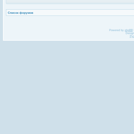
Список форумов
Powered by
phpBB
Desig
Ру