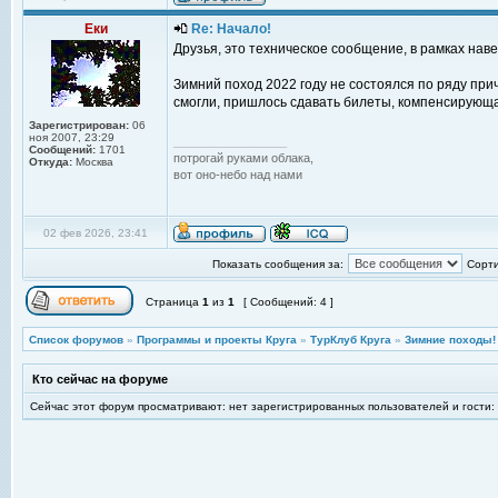
Еки
Re: Начало!
Друзья, это техническое сообщение, в рамках нав
Зимний поход 2022 году не состоялся по ряду прич
смогли, пришлось сдавать билеты, компенсирующа
Зарегистрирован:
06
ноя 2007, 23:29
_________________
Сообщений:
1701
потрогай руками облака,
Откуда:
Москва
вот оно-небо над нами
02 фев 2026, 23:41
Показать сообщения за:
Сорти
Страница
1
из
1
[ Сообщений: 4 ]
Список форумов
»
Программы и проекты Круга
»
ТурКлуб Круга
»
Зимние походы!
Кто сейчас на форуме
Сейчас этот форум просматривают: нет зарегистрированных пользователей и гости: