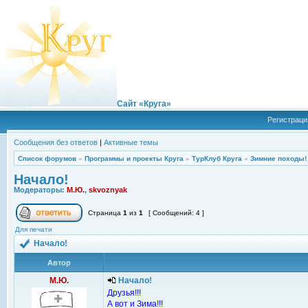
Сайт «Круга»
Регистраци
Сообщения без ответов
|
Активные темы
Список форумов
»
Программы и проекты Круга
»
ТурКлуб Круга
»
Зимние походы!
Начало!
Модераторы:
М.Ю.
,
skvoznyak
Страница
1
из
1
[ Сообщений: 4 ]
Для печати
Начало!
Автор
М.Ю.
Начало!
Друзья!!!
А вот и Зима!!!