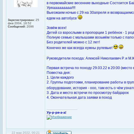
в первомайские весенние выходные Состоится Бай
Уряааааааааа!!!!
Выезжаем ночью с 29 на 30апреля и возвращаемся
едем на автобусе
Зарегистрирован:
25
фев 2004, 18:52
Сообщений:
2096
Зовём всех!
Детей со взрослыми в пропорции 1 ребёнок - 1 ро
Полную семью с малышами возьмём только с папой, 
Без родителей можно с 12 лет!
Конечно же как всегда нужны рулевые!
Руководители похода: Алексей Николаевич Р. и М.
Первая встреча по походу 29.03.22 в 20:00 (место 
Повестка дня:
1. Цели каждого
2. Группы подготовки, планирование работы в гру
оборудование, история - ооо, там есть о чём узна
3. Дата и место встречи по просмотру байдарок
4. Окончательная дата заявки в поход
_________________
Ур-р-ря-а-а!
22 мар 2022, 00:21