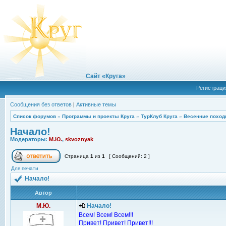
Сайт «Круга»
Регистраци
Сообщения без ответов
|
Активные темы
Список форумов
»
Программы и проекты Круга
»
ТурКлуб Круга
»
Весенние поход
Начало!
Модераторы:
М.Ю.
,
skvoznyak
Страница
1
из
1
[ Сообщений: 2 ]
Для печати
Начало!
Автор
М.Ю.
Начало!
Всем! Всем! Всем!!!
Привет! Привет! Привет!!!