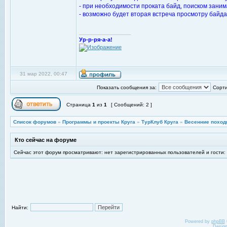
- при необходимости проката байд, поиском зани
- возможно будет вторая встреча просмотру байдар
_________________
Ур-р-ря-а-а!
31 мар 2022, 00:47
Показать сообщения за:
Сорти
Страница
1
из
1
[ Сообщений: 2 ]
Список форумов
»
Программы и проекты Круга
»
ТурКлуб Круга
»
Весенние поход
Кто сейчас на форуме
Сейчас этот форум просматривают: нет зарегистрированных пользователей и гости:
Найти:
Powered by
phpBB
Desig