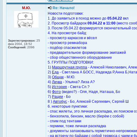
М.Ю.
Re: Начало!
Новости подготовки:
1. До заявиться в поход можно до
05.04.22
вкл
2. Просмотр байдарок
09.04.22 в 11:00
(место соо
3. После 05.04.22 формируется окончательный со
4. На просмотре байд:
- просмотр каркасов и вёсел
Зарегистрирован:
25
- просмотр ремнабора
фев 2004, 18:52
Сообщений:
2096
- подбор спасжилетов
- предварительное формирование экипажей
- сбор общественного оборудование
5. ГРУППЫ ПОДГОТОВКИ:
1)
Маршрутная группа
- Алексей Николаевич, Алек
2)
Еда
- Светлана А БОСС, Надежда Р,Анна Б,Ната
3)
Общак
- М.Ю.
4)
Личка
- Ульяна? Лиза А?
5)
История
- Света Сп.?
6)
Фото
(видео?) - Оля, Надя, Наташа, Бо
7)
Рации
- Бо
8 )
Автобус
- Бо, Алексей Сергеевич, Сергей Ш
6. некоторые пунктики:
- спас жилеты, это личная раскладка, их поиском
- бензопила, бензин, масло (берём с собой)
- спим под тентами
- гермики, тоже личная раскладка
- документы запаковывать герметично-непромока
- на встречу по байдам с собой термоса с чаем и 