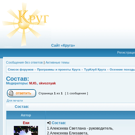
Сайт «Круга»
Регистраци
Сообщения без ответов
|
Активные темы
Список форумов
»
Программы и проекты Круга
»
ТурКлуб Круга
»
Осенние походы
Состав:
Модераторы:
М.Ю.
,
skvoznyak
Страница
1
из
1
[ 1 сообщение ]
Для печати
Состав:
Автор
Еки
Состав:
1.Алексеева Светлана - руководитель,
2.Алексеева Елизавета,