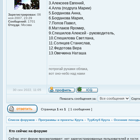
3.Алексеев Евгений,
4.Алла (подруга Марии)
5.Богданова Анна,
Зарегистрирован:
06
6.Богданова Мария,
ноя 2007, 23:29
Сообщений:
1701
7.Попов Павел,
Откуда:
Москва
8.Матлаков Яромир,
9.Спешилов Алексей - руководитель,
10.Спешилова Светлана,
11.Солнцев Станислав,
12.Федотова Вера
13.Овечкина Наташа
_________________
потрогай руками облака,
вот оно-небо над нами
30 сен 2022, 11:05
Показать сообщения за:
Сорти
Страница
1
из
1
[ 1 сообщение ]
Список форумов
»
Программы и проекты Круга
»
ТурКлуб Круга
»
Осенние походы
Кто сейчас на форуме
Сейчас этот форум просматривают: нет зарегистрированных пользователей и гости: