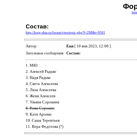
Фор
htt
Состав:
http://krug-shar.ru/forum/viewtopic.php?f=298&t=9591
Автор:
Еки
[ 19 янв 2023, 12:06 ]
Заголовок сообщения:
Состав:
1. МЮ
2. Алексей Радько
3. Надя Радько
4. Света Алексеева
5. Лиза Алексеева
6. Женя Алексеев
7. Ульяна Сорокина
8. Рома Сорокин
9. Катя Аронис
10. Саша Терентьев
11. Вера Федотова (?)