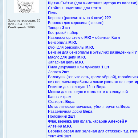
Щётка-Смётка (для выметания мусора из палатки
Стойка + надставка для тента
Печь
Керосин (рассчитать на 4 ночи)
???
Зарегистрирован:
25
Воронка для керосина (в печке)
фев 2004, 18:52
Сообщений:
2096
Топоры
3 шт
Костровой набор
Разжижка оргстекло
МЮ
+ обычная
Катя
Бензопила
М.Ю.
ключ для бензопилы
М.Ю.
Бензин для бензопилы в бутылках разведённый
?
Масло для цепи
М.Ю.
Запасная цепь
М.Ю.
Пила двуручная или лучковая
1 шт
Лопата
2шт
Волокуши (все что есть, кроме чёрной), карабинч
них цепляем карабины и лямки рюкзака не перетир
Резинки для волокуш 12шт
Вера
Мешки для волокуш в комплекте с волокушой
Каны литраж
Скатерть
Вера
Металлическая мочалка, губки, перчатка
Вера
Разделочная доска
Вера
Половники
2шт
Флаг, верёвка для флага, карабин
Алексей Р
Аптечка
М.Ю.
Веревка серая или зелёная для оттяжек и т.д. (ти
тент 4х6
1шт