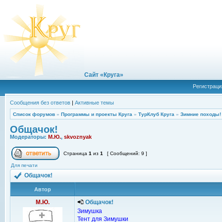
Сайт «Круга»
Регистраци
Сообщения без ответов
|
Активные темы
Список форумов
»
Программы и проекты Круга
»
ТурКлуб Круга
»
Зимние походы!
Общачок!
Модераторы:
М.Ю.
,
skvoznyak
Страница
1
из
1
[ Сообщений: 9 ]
Для печати
Общачок!
Автор
М.Ю.
Общачок!
Зимушка
Тент для Зимушки