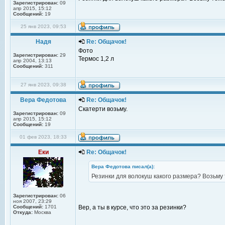
Зарегистрирован:
09
апр 2015, 15:12
Сообщений:
19
25 янв 2023, 09:53
Надя
Re: Общачок!
Фото
Зарегистрирован:
29
Термос 1,2 л
апр 2004, 13:13
Сообщений:
311
27 янв 2023, 09:38
Вера Федотова
Re: Общачок!
Скатерти возьму.
Зарегистрирован:
09
апр 2015, 15:12
Сообщений:
19
01 фев 2023, 18:33
Еки
Re: Общачок!
Вера Федотова писал(а):
Резинки для волокуш какого размера? Возьму 
Зарегистрирован:
06
ноя 2007, 23:29
Сообщений:
1701
Вер, а ты в курсе, что это за резинки?
Откуда:
Москва