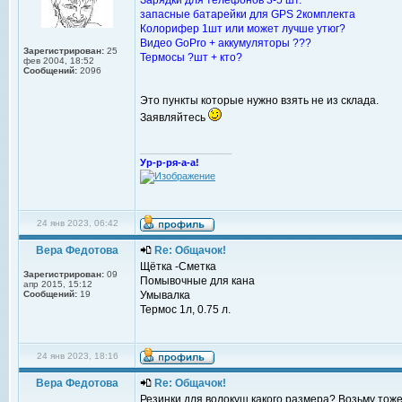
Зарядки для телефонов 3-5 шт.
запасные батарейки для GPS 2комплекта
Колорифер 1шт или может лучше утюг?
Видео GoPro + аккумуляторы ???
Зарегистрирован:
25
Термосы ?шт + кто?
фев 2004, 18:52
Сообщений:
2096
Это пункты которые нужно взять не из склада.
Заявляйтесь
_________________
Ур-р-ря-а-а!
24 янв 2023, 06:42
Вера Федотова
Re: Общачок!
Щётка -Сметка
Зарегистрирован:
09
Помывочные для кана
апр 2015, 15:12
Сообщений:
19
Умывалка
Термос 1л, 0.75 л.
24 янв 2023, 18:16
Вера Федотова
Re: Общачок!
Резинки для волокуш какого размера? Возьму тоже