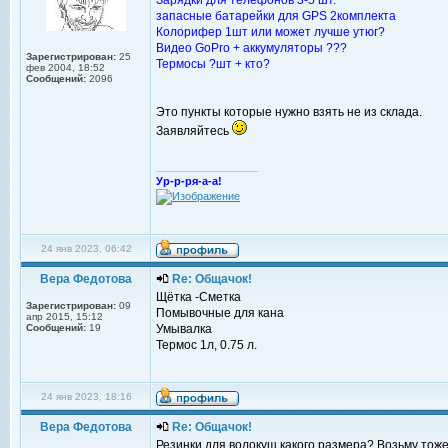
Зарядки для телефонов 3-5 шт.
запасные батарейки для GPS 2комплекта
Колорифер 1шт или может лучше утюг?
Видео GoPro + аккумуляторы ???
Зарегистрирован:
25
Термосы ?шт + кто?
фев 2004, 18:52
Сообщений:
2096
Это пункты которые нужно взять не из склада.
Заявляйтесь
_________________
Ур-р-ря-а-а!
24 янв 2023, 06:42
Вера Федотова
Re: Общачок!
Щётка -Сметка
Зарегистрирован:
09
Помывочные для кана
апр 2015, 15:12
Сообщений:
19
Умывалка
Термос 1л, 0.75 л.
24 янв 2023, 18:16
Вера Федотова
Re: Общачок!
Резинки для волокуш какого размера? Возьму тоже