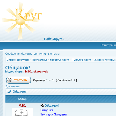
Сайт «Круга»
Регистраци
Сообщения без ответов
|
Активные темы
Список форумов
»
Программы и проекты Круга
»
ТурКлуб Круга
»
Зимние походы!
Общачок!
Модераторы:
М.Ю.
,
skvoznyak
Страница
1
из
1
[ Сообщений: 9 ]
Для печати
Общачок!
Автор
М.Ю.
Общачок!
Зимушка
Тент для Зимушки