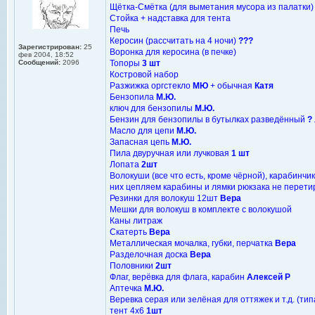
Щётка-Смётка (для выметания мусора из палатки
Стойка + надставка для тента
Печь
Керосин (рассчитать на 4 ночи)
???
Зарегистрирован:
25
Воронка для керосина (в печке)
фев 2004, 18:52
Сообщений:
2096
Топоры
3 шт
Костровой набор
Разжижка оргстекло
МЮ
+ обычная
Катя
Бензопила
М.Ю.
ключ для бензопилы
М.Ю.
Бензин для бензопилы в бутылках разведённый
?
Масло для цепи
М.Ю.
Запасная цепь
М.Ю.
Пила двуручная или лучковая
1 шт
Лопата
2шт
Волокуши (все что есть, кроме чёрной), карабинч
них цепляем карабины и лямки рюкзака не перетир
Резинки для волокуш 12шт
Вера
Мешки для волокуш в комплекте с волокушой
Каны литраж
Скатерть
Вера
Металлическая мочалка, губки, перчатка
Вера
Разделочная доска
Вера
Половники
2шт
Флаг, верёвка для флага, карабин
Алексей Р
Аптечка
М.Ю.
Веревка серая или зелёная для оттяжек и т.д. (ти
тент 4х6
1шт