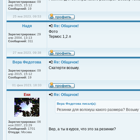
Зарегистрирован:
09
апр 2015, 15:12
Сообщений:
19
25 янв 2023, 09:53
Надя
Re: Общачок!
Фото
Зарегистрирован:
29
Термос 1,2 л
апр 2004, 13:13
Сообщений:
311
27 янв 2023, 09:38
Вера Федотова
Re: Общачок!
Скатерти возьму.
Зарегистрирован:
09
апр 2015, 15:12
Сообщений:
19
01 фев 2023, 18:33
Еки
Re: Общачок!
Вера Федотова писал(а):
Резинки для волокуш какого размера? Возьму 
Зарегистрирован:
06
ноя 2007, 23:29
Сообщений:
1701
Вер, а ты в курсе, что это за резинки?
Откуда:
Москва