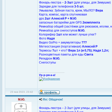
Фонарь-люстра –
2-3шт
(для улицы, для Зимушки)
Зарядки для телефонов
3-5 шт.
Умывалка: Зубная паста, крем, МЫЛО?
Вера
Карта, компас, карта спутниковая
gps
2шт
Алексей Р + М.Ю
.
запасные батарейки для GPS
2комплекта
Ремнабор общий (застёжки для рюкзаков, иголки, н
Ремнабор для снегоступов
М.Ю.
Колорифер
1шт
или может лучше утюг?
Фото
Надя
Видео GoPro + аккумуляторы
???
Метеостанция (портативная)
Алексей Р
Термосы
?
шт + кто?
Вера 1л (и 0,75); Надя 1,2л;
Разноцветные пакеты для еды
Света
Регидрон
М.Ю.
Снегоступы
_________________
Ур-р-ря-а-а!
23 янв 2023, 23:42
М.Ю.
Re: Общачок!
Фонарь-люстра – 2-3шт (для улицы, для Зимушки)